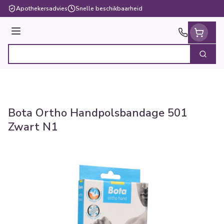
Ga naar de inhoud
Apothekersadvies
Snelle beschikbaarheid
Menu
Zoek
Product, merk, categorie...
Bota Ortho Handpolsbandage 501
Zwart N1