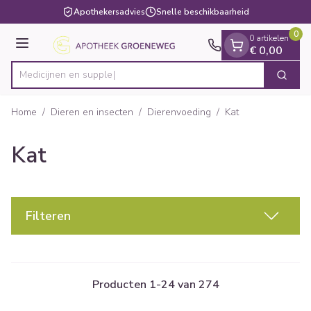
Dia 1 van 1
Ga naar de inhoud
Apothekersadvies
Snelle beschikbaarheid
0
0 artikelen
Menu
€ 0,00
Zoek
Product, merk, categorie...
Home
/
Dieren en insecten
/
Dierenvoeding
/
Kat
Kat
Filteren
Producten
1
-
24
van
274