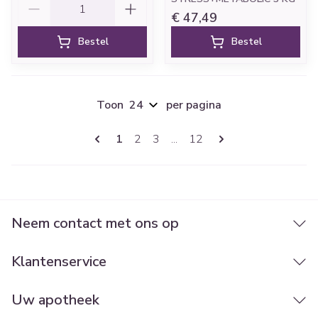
€ 47,49
Bestel
Bestel
Toon
per pagina
Pagina's
U lees momenteel pagina
Pagina
Pagina
Pagina
1
2
3
...
12
Neem contact met ons op
Klantenservice
Uw apotheek