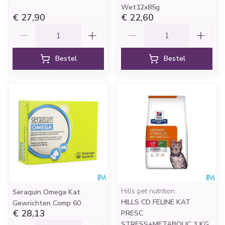
Wet12x85g
€ 27,90
€ 22,60
Aantal
Aantal
Bestel
Bestel
Hills pet nutrition
Seraquin Omega Kat
HILLS CD FELINE KAT
Gewrichten Comp 60
€ 28,13
PRESC
Aantal
STRESS+METABOLIC 3 KG