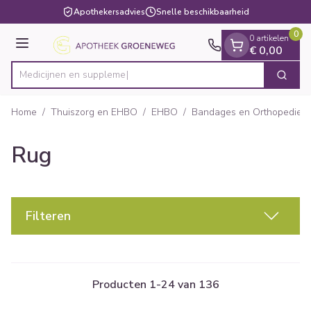
Dia 1 van 1
Ga naar de inhoud
Apothekersadvies
Snelle beschikbaarheid
0
0 artikelen
Menu
€ 0,00
Me
Zoek
Product, merk, categorie...
Home
/
Thuiszorg en EHBO
/
EHBO
/
Bandages en Orthopedie -
Rug
Filteren
Producten
1
-
24
van
136