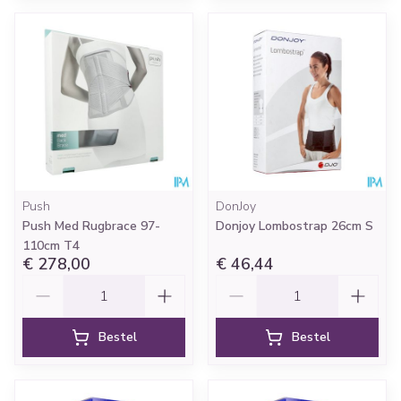
Push
DonJoy
Push Med Rugbrace 97-
Donjoy Lombostrap 26cm S
110cm T4
€ 278,00
€ 46,44
Aantal
Aantal
Bestel
Bestel