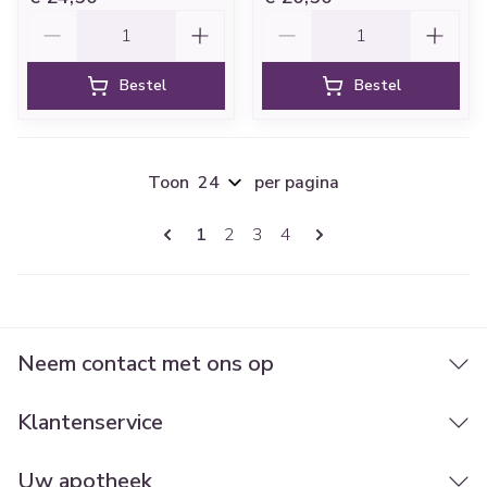
Aantal
Aantal
Bestel
Bestel
Toon
per pagina
Pagina's
U lees momenteel pagina
Pagina
Pagina
Pagina
1
2
3
4
Neem contact met ons op
Klantenservice
Uw apotheek