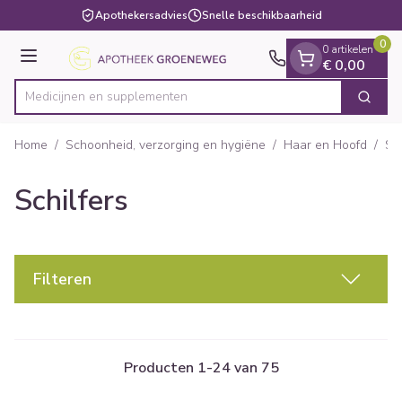
Dia 1 van 1
Ga naar de inhoud
Apothekersadvies
Snelle beschikbaarheid
0
0 artikelen
Menu
€ 0,00
Medicijne
Zoek
Product, merk, categorie...
Home
/
Schoonheid, verzorging en hygiëne
/
Haar en Hoofd
/
Sch
Schilfers
Filteren
Producten
1
-
24
van
75