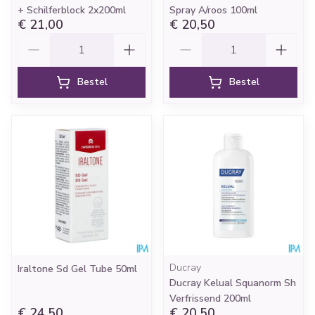
+ Schilferblock 2x200ml
Spray A/roos 100ml
€ 21,00
€ 20,50
Aantal
Aantal
Bestel
Bestel
Ducray
Iraltone Sd Gel Tube 50ml
Ducray Kelual Squanorm Sh
Verfrissend 200ml
€ 24,50
€ 20,50