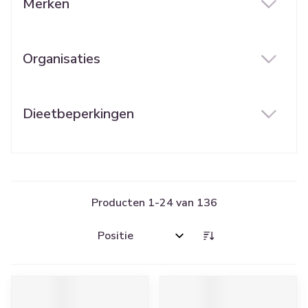
Merken
filter
Organisaties
filter
Dieetbeperkingen
filter
Producten
1
-
24
van
136
Sorteer op: