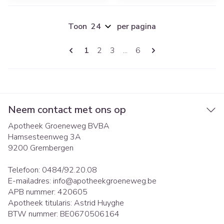
Toon
per pagina
Pagina's
U lees momenteel pagina
Pagina
Pagina
Pagina
1
2
3
...
6
Neem contact met ons op
Apotheek Groeneweg BVBA
Hamsesteenweg 3A
9200
Grembergen
Telefoon:
0484/92.20.08
E-mailadres:
info@
apotheekgroeneweg.be
APB nummer:
420605
Apotheek titularis:
Astrid Huyghe
BTW nummer:
BE0670506164