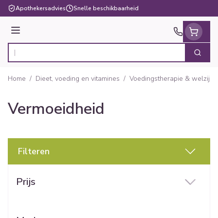
Ga naar de inhoud
Apothekersadvies
Snelle beschikbaarheid
Menu
Zoek
Product, merk, categorie...
Home
/
Dieet, voeding en vitamines
/
Voedingstherapie & welzijn
Vermoeidheid
Filteren
Doorgaan naar productlijst
Prijs
filter