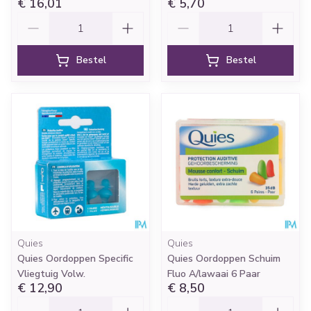
€ 16,01
€ 5,70
Aantal
Aantal
Bestel
Bestel
Quies
Quies
Quies Oordoppen Specific
Quies Oordoppen Schuim
Vliegtuig Volw.
Fluo A/lawaai 6 Paar
€ 12,90
€ 8,50
Aantal
Aantal