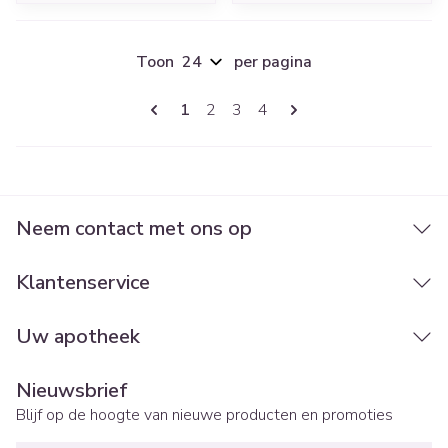
Toon
per pagina
Pagina's
U lees momenteel pagina
Pagina
Pagina
Pagina
1
2
3
4
Neem contact met ons op
Klantenservice
Uw apotheek
Nieuwsbrief
Blijf op de hoogte van nieuwe producten en promoties