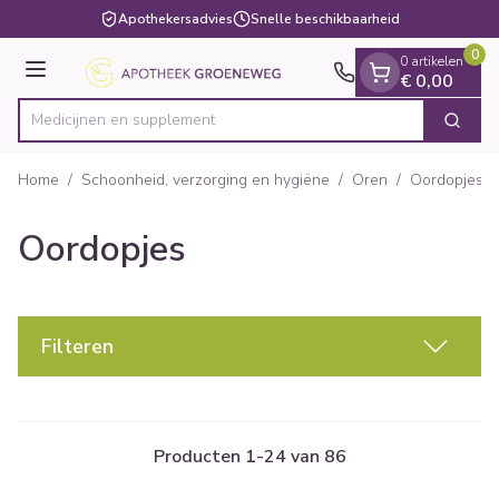
Dia 1 van 1
Ga naar de inhoud
Apothekersadvies
Snelle beschikbaarheid
0
0 artikelen
Menu
€ 0,00
Medi
Zoek
Product, merk, categorie...
Home
/
Schoonheid, verzorging en hygiëne
/
Oren
/
Oordopjes
Oordopjes
Filteren
Producten
1
-
24
van
86