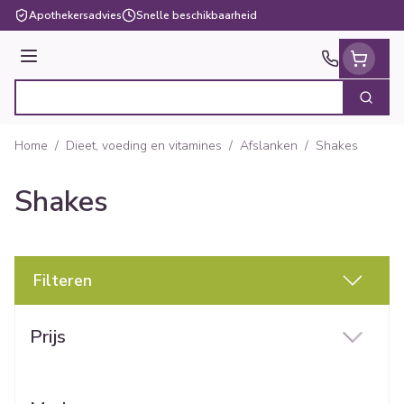
Ga naar de inhoud
Apothekersadvies
Snelle beschikbaarheid
Menu
Zoek
Product, merk, categorie...
Home
/
Dieet, voeding en vitamines
/
Afslanken
/
Shakes
Shakes
Filteren
Doorgaan naar productlijst
Prijs
filter