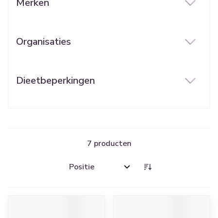
Merken
filter
Organisaties
filter
Dieetbeperkingen
filter
7
producten
Sorteer op: