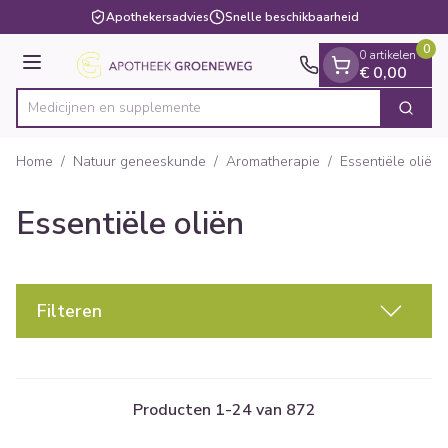
Dia 1 van 1
Ga naar de inhoud
Apothekersadvies
Snelle beschikbaarheid
0
0 artikelen
Menu
€ 0,00
Medici
Zoek
Product, merk, categorie...
Home
/
Natuur geneeskunde
/
Aromatherapie
/
Essentiële oliën
Essentiële oliën
Filteren
Producten
1
-
24
van
872