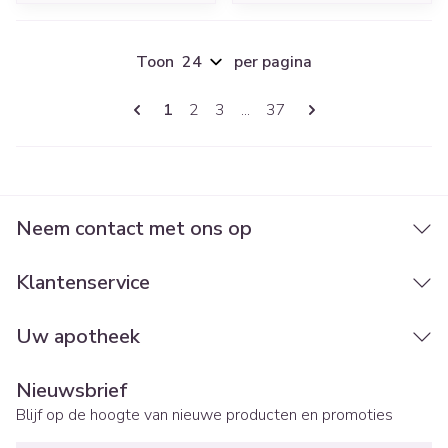
Toon
per pagina
Pagina's
U lees momenteel pagina
Pagina
Pagina
Pagina
1
2
3
...
37
Neem contact met ons op
Klantenservice
Uw apotheek
Nieuwsbrief
Blijf op de hoogte van nieuwe producten en promoties