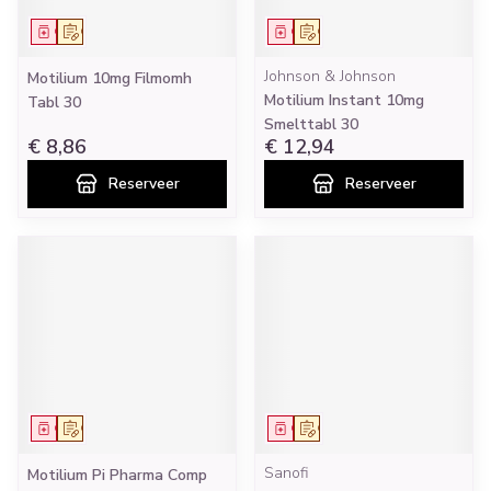
Geneesmiddel
Op voorschrift
Geneesmiddel
Op voorschrift
Johnson & Johnson
Motilium 10mg Filmomh
Motilium Instant 10mg
Tabl 30
Smelttabl 30
€ 8,86
€ 12,94
Reserveer
Reserveer
Geneesmiddel
Op voorschrift
Geneesmiddel
Op voorschrift
Sanofi
Motilium Pi Pharma Comp