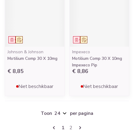
Geneesmiddel
Op voorschrift
Geneesmiddel
Op voorschrift
Johnson & Johnson
Impexeco
Motilium Comp 30 X 10mg
Motilium Comp 30 X 10mg
Impexeco Pip
€ 8,85
€ 8,86
Niet beschikbaar
Niet beschikbaar
Toon
per pagina
Pagina's
U lees momenteel pagina
Pagina
1
2