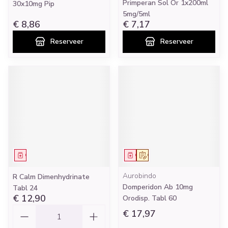
Primperan Sol Or 1x200ml
30x10mg Pip
5mg/5ml
€ 8,86
€ 7,17
Reserveer
Reserveer
Geneesmiddel
Geneesmiddel
Op voorschrift
Aurobindo
R Calm Dimenhydrinate
Domperidon Ab 10mg
Tabl 24
€ 12,90
Orodisp. Tabl 60
Aantal
€ 17,97