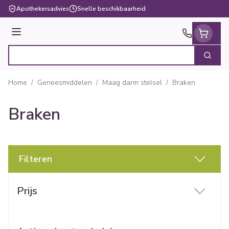
Ga naar de inhoud
Apothekersadvies
Snelle beschikbaarheid
Menu
Zoek
Product, merk, categorie...
Home
/
Geneesmiddelen
/
Maag darm stelsel
/
Braken
Braken
Filteren
Doorgaan naar productlijst
Prijs
filter