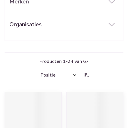
Merken
filter
Organisaties
filter
Producten
1
-
24
van
67
Sorteer op: