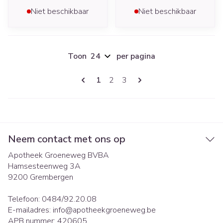
Niet beschikbaar
Niet beschikbaar
Toon
per pagina
Pagina's
U lees momenteel pagina
Pagina
Pagina
1
2
3
Neem contact met ons op
Apotheek Groeneweg BVBA
Hamsesteenweg 3A
9200
Grembergen
Telefoon:
0484/92.20.08
E-mailadres:
info@
apotheekgroeneweg.be
APB nummer:
420605