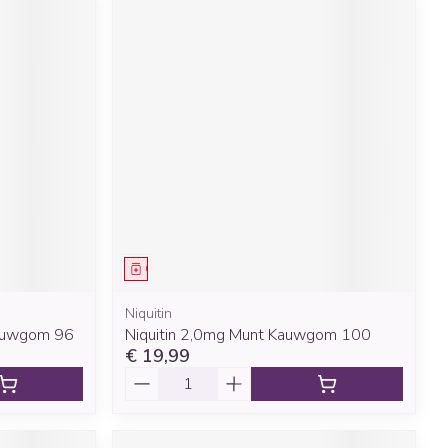
Geneesmiddel
Niquitin
Kauwgom 96
Niquitin 2,0mg Munt Kauwgom 100
€ 19,99
Aantal