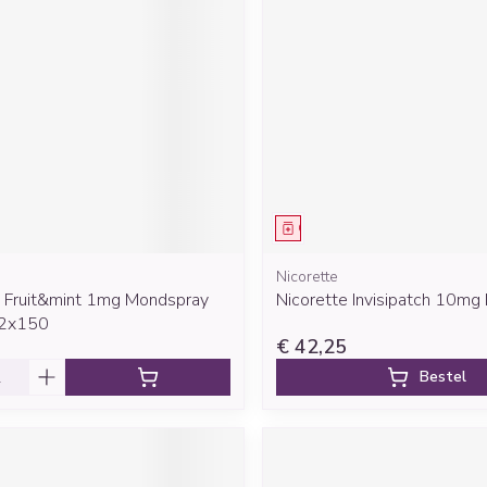
Mondmaskers
rging
Supplementen
Insectenwe
middelen
ssen
 geïrriteerde
middel
Geneesmiddel
Nicorette
e Fruit&mint 1mg Mondspray
Nicorette Invisipatch 10mg
Zelfbruiner
Scheren
. 2x150
€ 42,25
Bestel