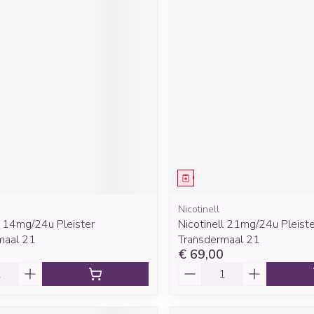
middel
Geneesmiddel
Nicotinell
l 14mg/24u Pleister
Nicotinell 21mg/24u Pleiste
maal 21
Transdermaal 21
€ 69,00
Aantal