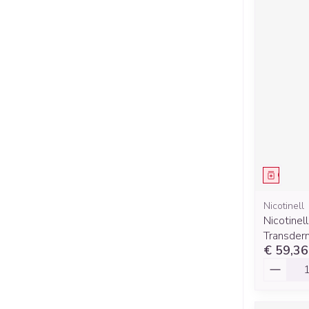
Genees
Nicotinell
Nicotinel
Transder
€ 59,36
Aantal