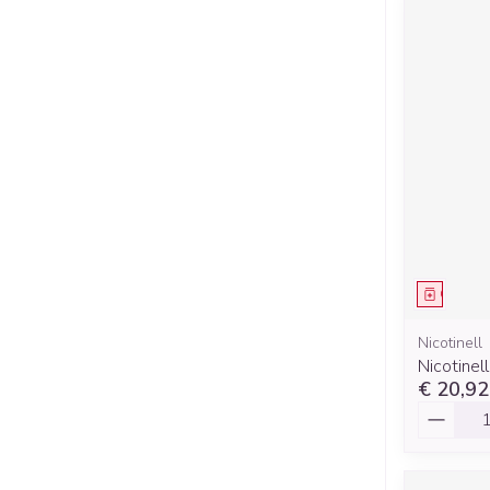
Genees
Nicotinell
Nicotine
€ 20,92
Aantal