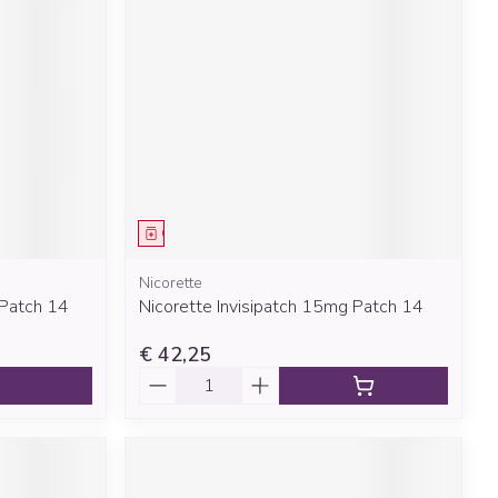
rende
Parfums en
geurproducten
Geneesmiddel
Nicorette
 Patch 14
Nicorette Invisipatch 15mg Patch 14
CBD
€ 42,25
Aantal