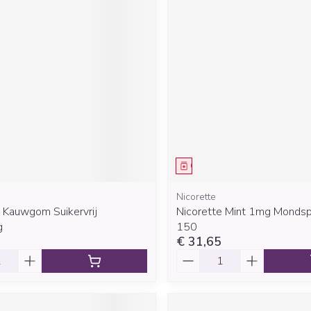
middel
Geneesmiddel
Nicorette
e Kauwgom Suikervrij
Nicorette Mint 1mg Mondspr
g
150
€ 31,65
Aantal