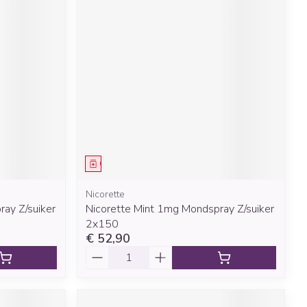
Geneesmiddel
Nicorette
ay Z/suiker
Nicorette Mint 1mg Mondspray Z/suiker
2x150
€ 52,90
Aantal