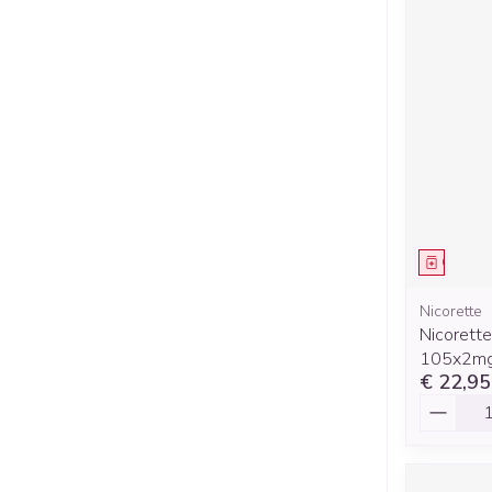
Genees
Nicorette
Nicorett
105x2m
€ 22,95
Aantal