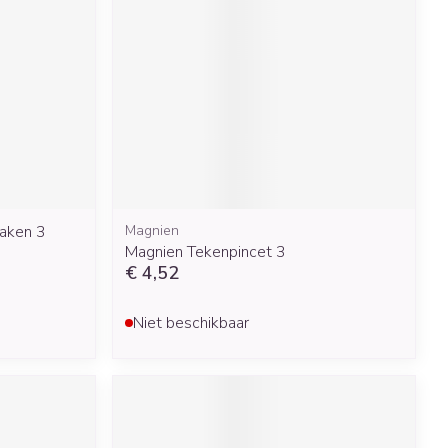
rende
Parfums en
geurproducten
Haken 3
Magnien
Magnien Tekenpincet 3
€ 4,52
CBD
Niet beschikbaar