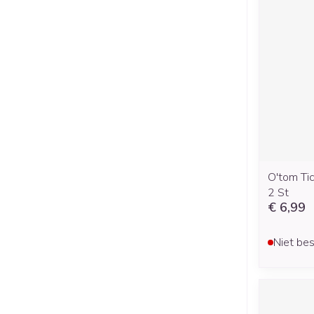
O'tom Ti
2 St
€ 6,99
Niet bes