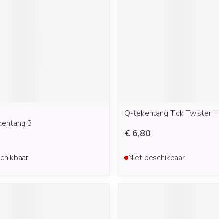
Mondmaskers
rging
Supplementen
Insectenwe
middelen
ssen
 geïrriteerde
Q-tekentang Tick Twister 
kentang 3
€ 6,80
Zelfbruiner
Scheren
chikbaar
Niet beschikbaar