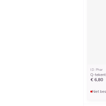
I.D. Phar
Q-tekent
€ 6,80
Niet bes