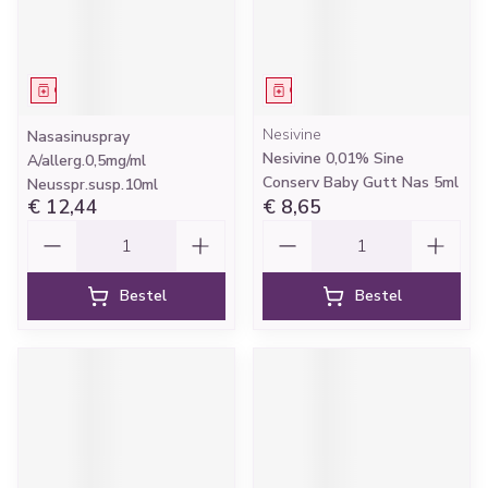
Geneesmiddel
Geneesmiddel
Nesivine
Nasasinuspray
Nesivine 0,01% Sine
A/allerg.0,5mg/ml
Conserv Baby Gutt Nas 5ml
Neusspr.susp.10ml
€ 12,44
€ 8,65
Aantal
Aantal
Bestel
Bestel