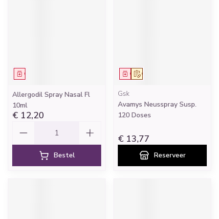
Geneesmiddel
Geneesmiddel
Op voorschrift
Gsk
Allergodil Spray Nasal Fl
Avamys Neusspray Susp.
10ml
€ 12,20
120 Doses
Aantal
€ 13,77
Bestel
Reserveer