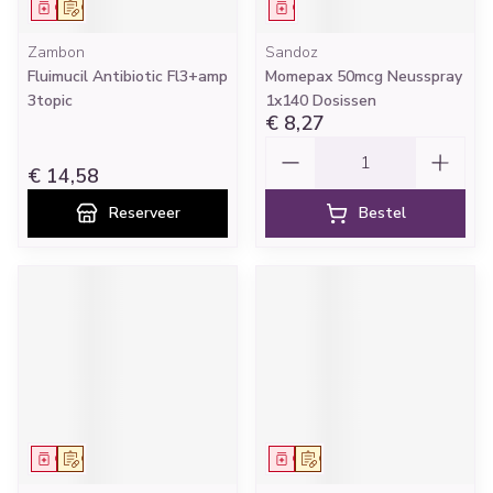
Geneesmiddel
Op voorschrift
Geneesmiddel
Zambon
Sandoz
Fluimucil Antibiotic Fl3+amp
Momepax 50mcg Neusspray
3topic
1x140 Dosissen
€ 8,27
Aantal
€ 14,58
Reserveer
Bestel
Geneesmiddel
Op voorschrift
Geneesmiddel
Op voorschrift