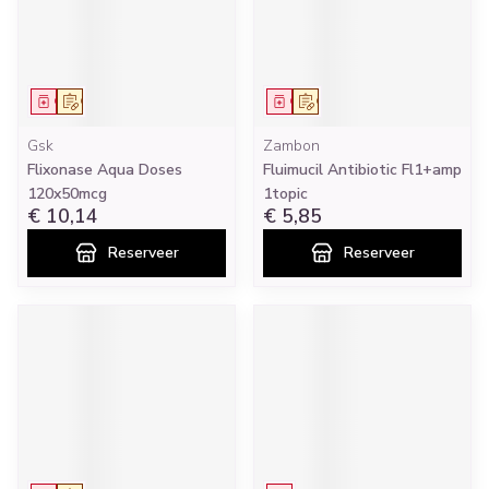
Geneesmiddel
Op voorschrift
Geneesmiddel
Op voorschrift
Gsk
Zambon
Flixonase Aqua Doses
Fluimucil Antibiotic Fl1+amp
120x50mcg
1topic
€ 10,14
€ 5,85
Reserveer
Reserveer