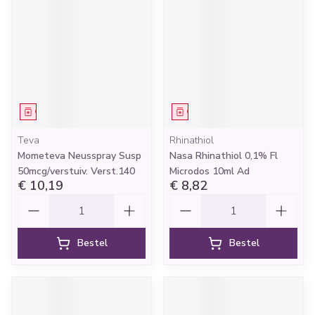
Geneesmiddel
Geneesmiddel
Teva
Rhinathiol
Mometeva Neusspray Susp
Nasa Rhinathiol 0,1% Fl
50mcg/verstuiv. Verst.140
Microdos 10ml Ad
€ 10,19
€ 8,82
Aantal
Aantal
Bestel
Bestel