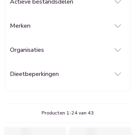
Actieve bestandsdelen
filter
Merken
filter
Organisaties
filter
Dieetbeperkingen
filter
Producten
1
-
24
van
43