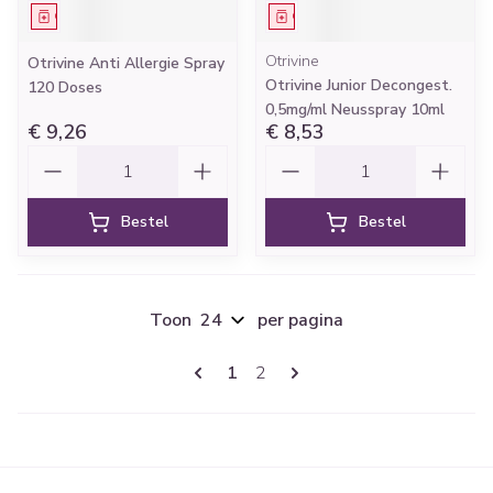
Geneesmiddel
Geneesmiddel
Otrivine
Otrivine Anti Allergie Spray
Otrivine Junior Decongest.
120 Doses
0,5mg/ml Neusspray 10ml
€ 9,26
€ 8,53
Aantal
Aantal
Bestel
Bestel
Toon
per pagina
Pagina's
U lees momenteel pagina
Pagina
1
2