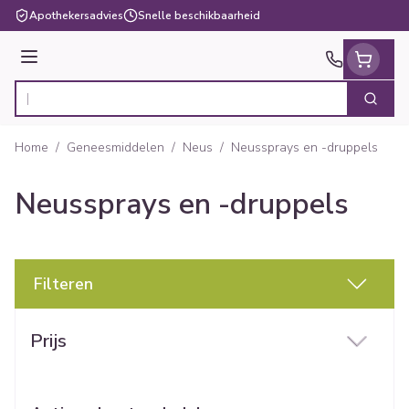
Ga naar de inhoud
Apothekersadvies
Snelle beschikbaarheid
Menu
Zoek
Product, merk, categorie...
Home
/
Geneesmiddelen
/
Neus
/
Neussprays en -druppels
Neussprays en -druppels
Filteren
Doorgaan naar productlijst
Prijs
filter