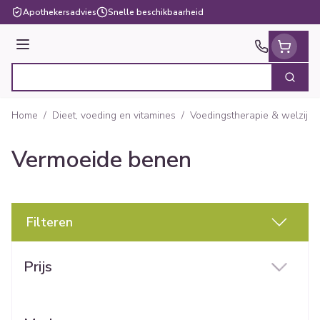
Ga naar de inhoud
Apothekersadvies
Snelle beschikbaarheid
Menu
Zoek
Product, merk, categorie...
Home
/
Dieet, voeding en vitamines
/
Voedingstherapie & welzijn
Vermoeide benen
Filteren
Doorgaan naar productlijst
Prijs
filter