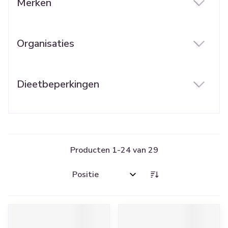
Merken
filter
Organisaties
filter
Dieetbeperkingen
filter
Producten
1
-
24
van
29
Sorteer op: