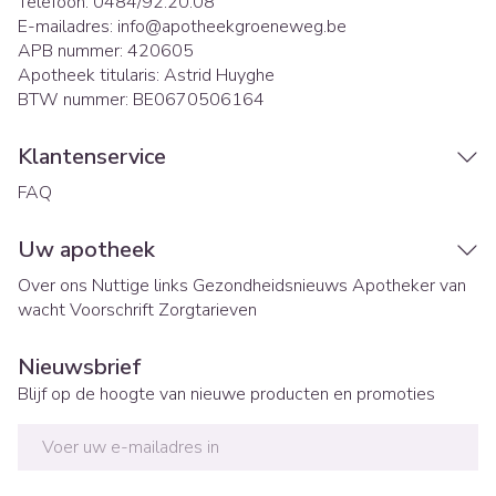
Telefoon:
0484/92.20.08
E-mailadres:
info@
apotheekgroeneweg.be
APB nummer:
420605
Apotheek titularis:
Astrid Huyghe
BTW nummer:
BE0670506164
Klantenservice
FAQ
Uw apotheek
Over ons
Nuttige links
Gezondheidsnieuws
Apotheker van
wacht
Voorschrift
Zorgtarieven
Nieuwsbrief
Blijf op de hoogte van nieuwe producten en promoties
E-mail adres