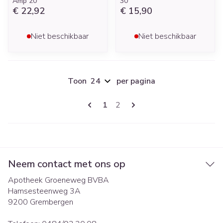
Amp 20
30
€ 22,92
€ 15,90
Niet beschikbaar
Niet beschikbaar
Toon
per pagina
Pagina's
U lees momenteel pagina
Pagina
1
2
Neem contact met ons op
Apotheek Groeneweg BVBA
Hamsesteenweg 3A
9200
Grembergen