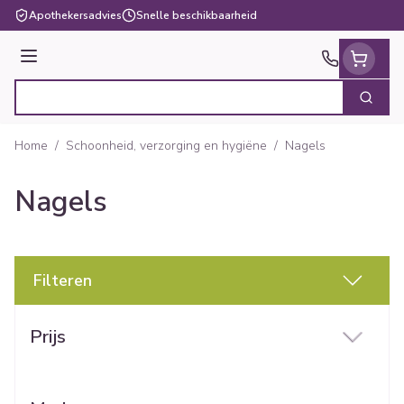
Ga naar de inhoud
Apothekersadvies
Snelle beschikbaarheid
Menu
Zoek
Product, merk, categorie...
Home
/
Schoonheid, verzorging en hygiëne
/
Nagels
Nagels
Filteren
Doorgaan naar productlijst
Prijs
filter