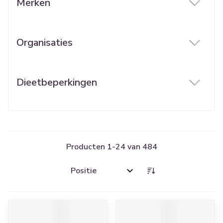
Merken
filter
Organisaties
filter
Dieetbeperkingen
filter
Producten
1
-
24
van
484
Sorteer op: