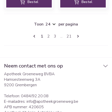
Bestel
Bestel
Toon
per pagina
Pagina's
U lees momenteel pagina
Pagina
Pagina
Pagina
1
2
3
...
21
Neem contact met ons op
Apotheek Groeneweg BVBA
Hamsesteenweg 3A
9200
Grembergen
Telefoon:
0484/92.20.08
E-mailadres:
info@
apotheekgroeneweg.be
APB nummer:
420605