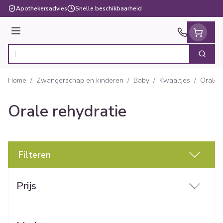
Ga naar de inhoud
Apothekersadvies
Snelle beschikbaarheid
Menu
Zoek
Product, merk, categorie...
Home
/
Zwangerschap en kinderen
/
Baby
/
Kwaaltjes
/
Orale r
Orale rehydratie
Filteren
Doorgaan naar productlijst
Prijs
filter