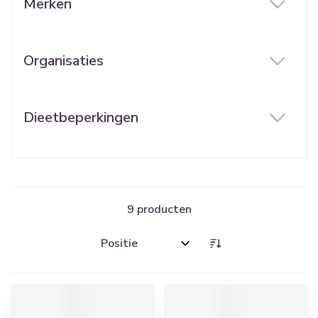
Merken
filter
Organisaties
filter
Dieetbeperkingen
filter
9
producten
Sorteer op: