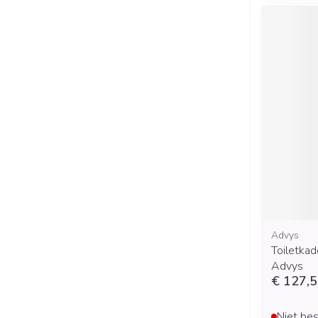
Advys
Toiletkad
Advys
€ 127,
Niet bes