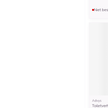
Niet bes
Advys
Toiletve