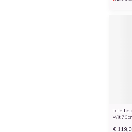
Toiletbe
Wit 70c
€ 119,