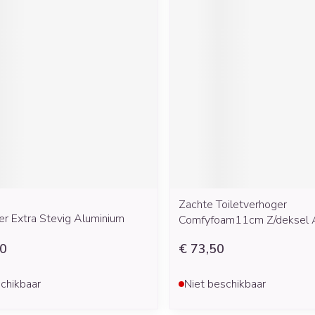
Zachte Toiletverhoger
er Extra Stevig Aluminium
Comfyfoam11cm Z/deksel 
00
€ 73,50
chikbaar
Niet beschikbaar