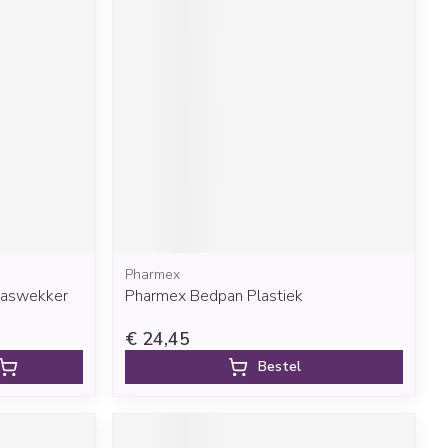
rende
Parfums en
geurproducten
Pharmex
CBD
Plaswekker
Pharmex Bedpan Plastiek
€ 24,45
Bestel