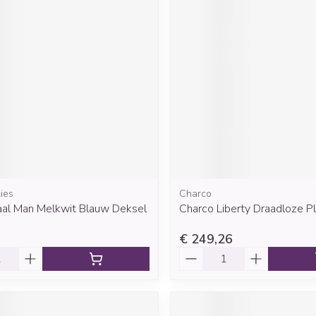
Mondmaskers
rging
Supplementen
Insectenwe
middelen
ssen
 geïrriteerde
ies
Charco
Zelfbruiner
Scheren
al Man Melkwit Blauw Deksel
Charco Liberty Draadloze 
€ 249,26
Aantal