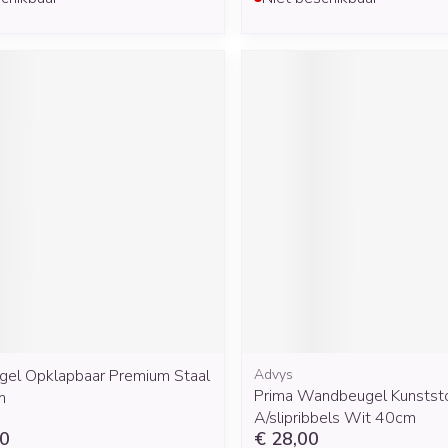
ugel Opklapbaar Premium Staal
Advys
Prima Wandbeugel Kunstst
m
A/slipribbels Wit 40cm
00
€ 28,00