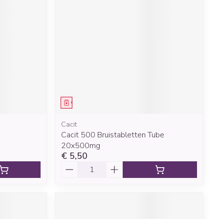
rende
Parfums en
geurproducten
Geneesmiddel
Cacit
Cacit 500 Bruistabletten Tube
CBD
20x500mg
€ 5,50
Aantal