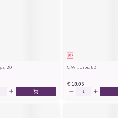
Mondmaskers
rging
Supplementen
Insectenwe
middelen
ssen
 geïrriteerde
middel
Geneesmiddel
aps. 20
C Will Caps. 60
Zelfbruiner
Scheren
€ 18,05
Aantal