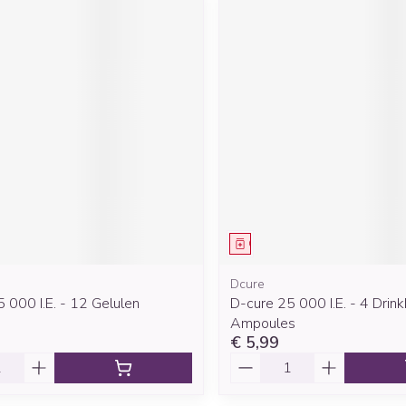
middel
Geneesmiddel
Dcure
 000 I.E. - 12 Gelulen
D-cure 25 000 I.E. - 4 Drin
Ampoules
€ 5,99
Aantal