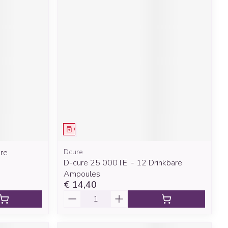
Geneesmiddel
are
Dcure
D-cure 25 000 I.E. - 12 Drinkbare
Ampoules
€ 14,40
Aantal