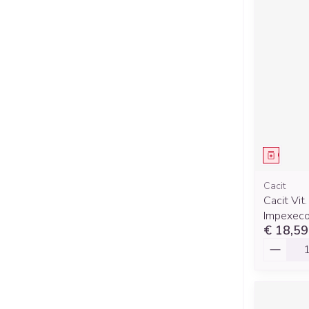
Genees
Cacit
Cacit Vi
Impexeco
€ 18,59
Aantal