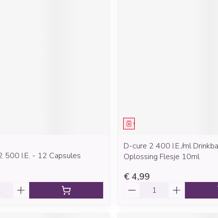
middel
Geneesmiddel
D-cure 2 400 I.E./ml Drinkb
 500 I.E. - 12 Capsules
Oplossing Flesje 10ml
€ 4,99
Aantal