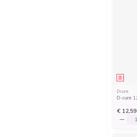
Genees
Dcure
D-cure 12
€ 12,59
Aantal