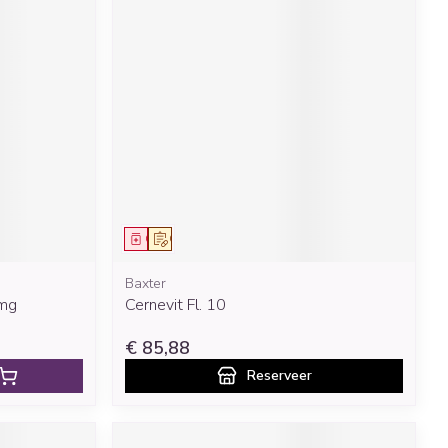
Geneesmiddel
Op voorschrift
Baxter
mg
Cernevit Fl. 10
€ 85,88
Reserveer