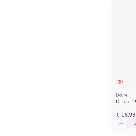
Genees
Dcure
D-cure 25
€ 16,93
Aantal