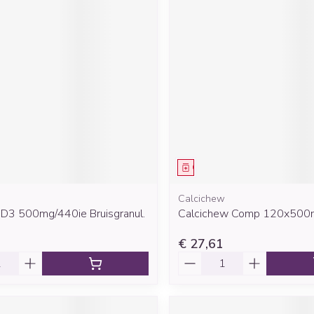
middel
Geneesmiddel
Calcichew
. D3 500mg/440ie Bruisgranul.
Calcichew Comp 120x500
€ 27,61
Aantal