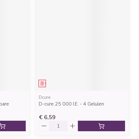
Geneesmiddel
Dcure
kbare
D-cure 25 000 I.E. - 4 Gelulen
€ 6,59
Aantal