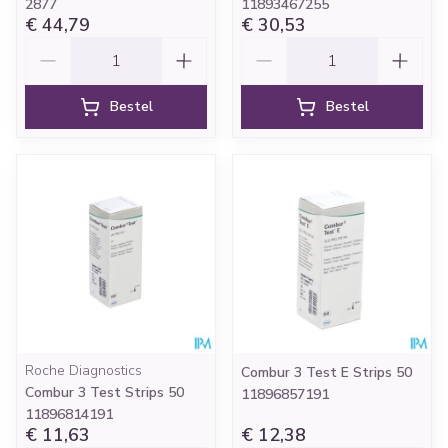
2877
11893467255
€ 44,79
€ 30,53
Aantal
Aantal
Bestel
Bestel
Roche Diagnostics
Combur 3 Test E Strips 50
Combur 3 Test Strips 50
11896857191
11896814191
€ 11,63
€ 12,38