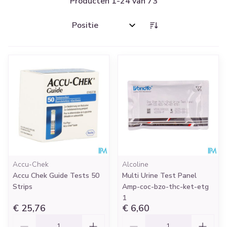
Producten
1
-
24
van
73
Sorteer op:
Accu-Chek
Alcoline
Accu Chek Guide Tests 50
Multi Urine Test Panel
Strips
Amp-coc-bzo-thc-ket-etg
1
€ 25,76
€ 6,60
Aantal
Aantal