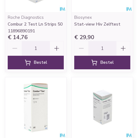
Roche Diagnostics
Biosynex
Combur 2 Test Ln Strips 50
Stat-view Hiv Zelftest
11896890191
€ 14,76
€ 29,90
Aantal
Aantal
Bestel
Bestel