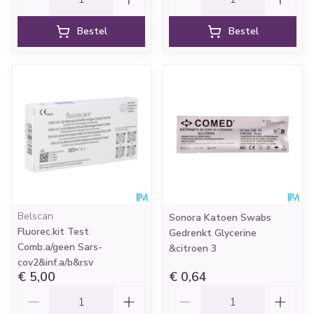
Bestel
Bestel
Belscan
Sonora Katoen Swabs
Fluorec.kit Test
Gedrenkt Glycerine
Comb.a/geen Sars-
&citroen 3
cov2&inf.a/b&rsv
€ 5,00
€ 0,64
Aantal
Aantal