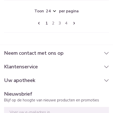
Toon
per pagina
Pagina's
U lees momenteel pagina
Pagina
Pagina
Pagina
1
2
3
4
Neem contact met ons op
Klantenservice
Uw apotheek
Nieuwsbrief
Blijf op de hoogte van nieuwe producten en promoties
E-mail adres