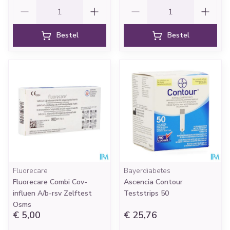
Aantal
Aantal
Bestel
Bestel
Fluorecare
Bayerdiabetes
Fluorecare Combi Cov-
Ascencia Contour
influen A/b-rsv Zelftest
Teststrips 50
Osms
€ 5,00
€ 25,76