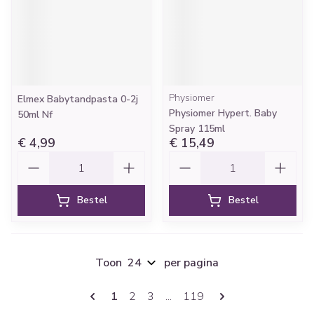
Physiomer
Elmex Babytandpasta 0-2j
Physiomer Hypert. Baby
50ml Nf
Spray 115ml
€ 4,99
€ 15,49
Aantal
Aantal
Bestel
Bestel
Toon
per pagina
Pagina's
U lees momenteel pagina
Pagina
Pagina
Pagina
1
2
3
...
119