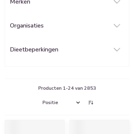
Merken
filter
Organisaties
filter
Dieetbeperkingen
filter
Producten
1
-
24
van
2853
Sorteer op: