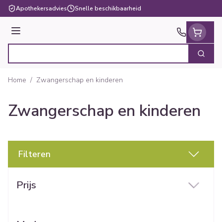
Ga naar de inhoud
Apothekersadvies
Snelle beschikbaarheid
Menu
Zoek
Product, merk, categorie...
Home
/
Zwangerschap en kinderen
Zwangerschap en kinderen
Filteren
Doorgaan naar productlijst
Prijs
filter