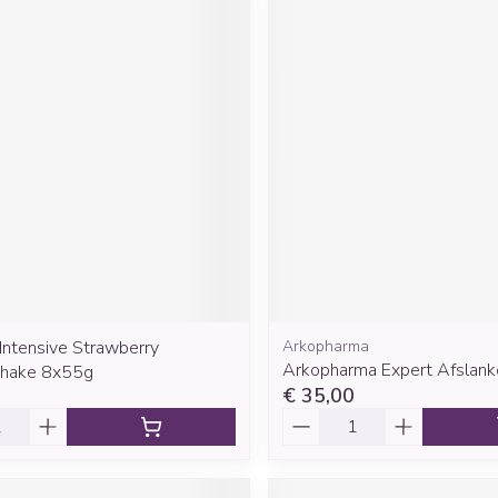
Intensive Strawberry
Arkopharma
Arkopharma Expert Afslan
kshake 8x55g
€ 35,00
Aantal