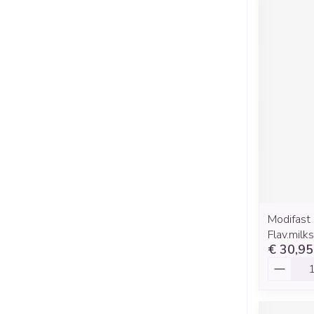
Modifast 
Flav.mil
€ 30,95
Aantal