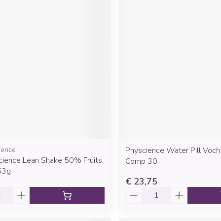
ience
Physcience Water Pill Voc
cience Lean Shake 50% Fruits
Comp 30
53g
€ 23,75
Aantal