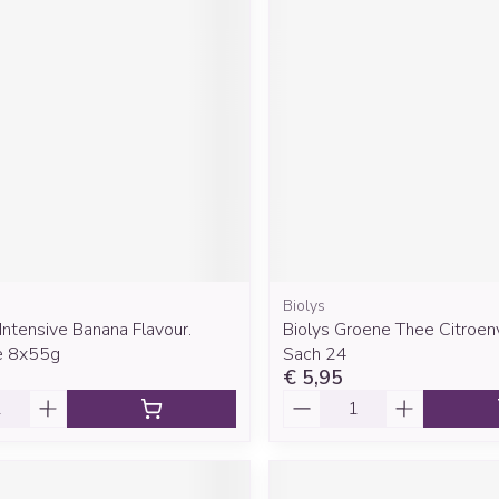
Mondmaskers
rging
Supplementen
Insectenwe
middelen
ssen
 geïrriteerde
Biolys
Zelfbruiner
Scheren
Intensive Banana Flavour.
Biolys Groene Thee Citroen
e 8x55g
Sach 24
€ 5,95
Aantal