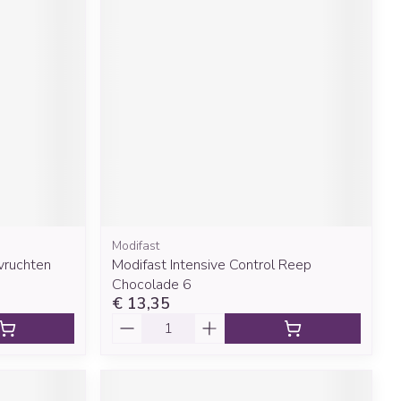
rende
Parfums en
geurproducten
Modifast
CBD
vruchten
Modifast Intensive Control Reep
Chocolade 6
€ 13,35
Aantal