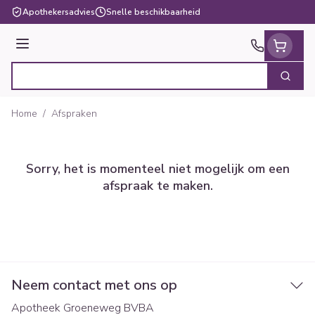
Ga naar de inhoud
Apothekersadvies
Snelle beschikbaarheid
Menu
Zoek
Product, merk, categorie...
Home
/
Afspraken
Sorry, het is momenteel niet mogelijk om een
afspraak te maken.
Neem contact met ons op
Apotheek Groeneweg BVBA