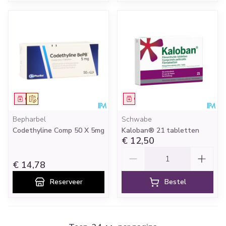
Geneesmiddel
Op voorschrift
Geneesmiddel
Bepharbel
Schwabe
Codethyline Comp 50 X 5mg
Kaloban® 21 tabletten
€ 12,50
Aantal
€ 14,78
Reserveer
Bestel