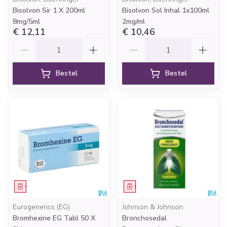
Bisolvon Sir 1 X 200ml
Bisolvon Sol Inhal 1x100ml
8mg/5ml
2mg/ml
€ 12,11
€ 10,46
Aantal
Aantal
Bestel
Bestel
Geneesmiddel
Geneesmiddel
Eurogenerics (EG)
Johnson & Johnson
Bromhexine EG Tabl 50 X
Bronchosedal