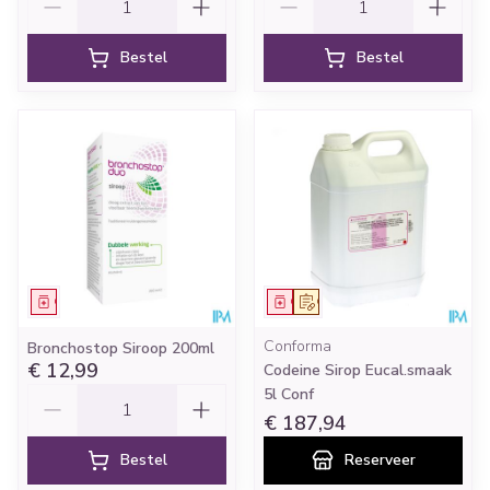
Bestel
Bestel
Geneesmiddel
Geneesmiddel
Op voorschrift
Conforma
Bronchostop Siroop 200ml
€ 12,99
Codeine Sirop Eucal.smaak
Aantal
5l Conf
€ 187,94
Bestel
Reserveer