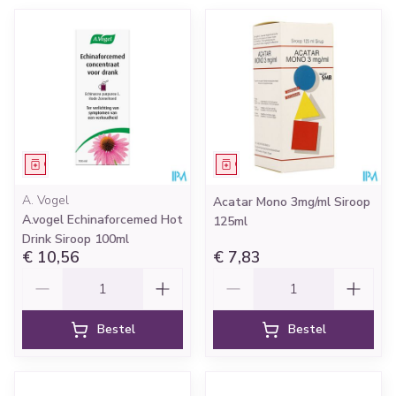
Geneesmiddel
Geneesmiddel
A. Vogel
Acatar Mono 3mg/ml Siroop
A.vogel Echinaforcemed Hot
125ml
Drink Siroop 100ml
€ 10,56
€ 7,83
Aantal
Aantal
Bestel
Bestel