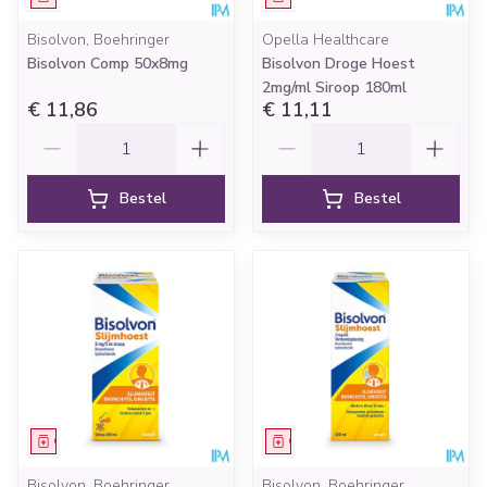
Bisolvon, Boehringer
Opella Healthcare
Bisolvon Comp 50x8mg
Bisolvon Droge Hoest
2mg/ml Siroop 180ml
€ 11,86
€ 11,11
Aantal
Aantal
Bestel
Bestel
Geneesmiddel
Geneesmiddel
Bisolvon, Boehringer
Bisolvon, Boehringer