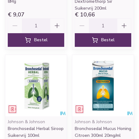
8Mg
Dextromethorp Sir
Suikervrij 200ml
€ 9,07
€ 10,66
Aantal
Aantal
Bestel
Bestel
Geneesmiddel
Geneesmiddel
Johnson & Johnson
Johnson & Johnson
Bronchosedal Herbal Siroop
Bronchosedal Mucus Honing
Suikervrij 100ml
Citroen 300ml 20mg/ml