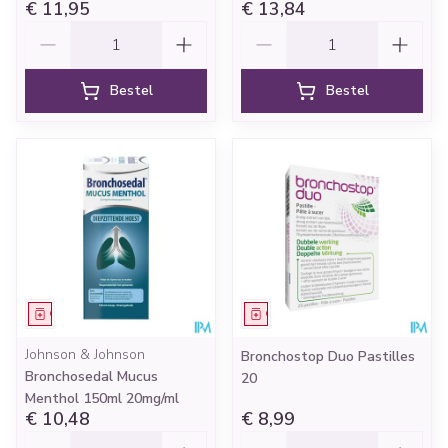
€ 11,95
€ 13,84
Aantal
Aantal
Bestel
Bestel
Geneesmiddel
Geneesmiddel
Johnson & Johnson
Bronchostop Duo Pastilles
Bronchosedal Mucus
20
Menthol 150ml 20mg/ml
€ 10,48
€ 8,99
Aantal
Aantal