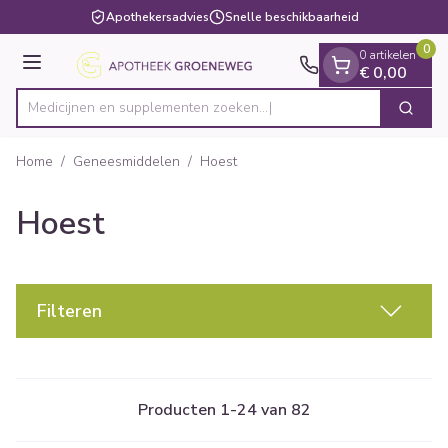
Dia 1 van 1
Ga naar de inhoud
Apothekersadvies
Snelle beschikbaarheid
0
0 artikelen
Menu
€ 0,00
Medicijnen en supplementen zoeken...
Zoek
Product, merk, categorie...
Home
/
Geneesmiddelen
/
Hoest
Hoest
Filteren
Producten
1
-
24
van
82