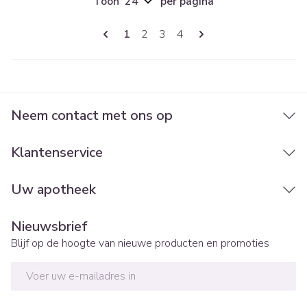
Toon
per pagina
Pagina's
U lees momenteel pagina
Pagina
Pagina
Pagina
1
2
3
4
Neem contact met ons op
Klantenservice
Uw apotheek
Nieuwsbrief
Blijf op de hoogte van nieuwe producten en promoties
E-mail adres