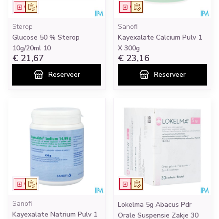
Geneesmiddel
Op voorschrift
Geneesmiddel
Op voorschrift
Sterop
Sanofi
Glucose 50 % Sterop
Kayexalate Calcium Pulv 1
10g/20ml 10
X 300g
€ 21,67
€ 23,16
Reserveer
Reserveer
Geneesmiddel
Op voorschrift
Geneesmiddel
Op voorschrift
Sanofi
Lokelma 5g Abacus Pdr
Kayexalate Natrium Pulv 1
Orale Suspensie Zakje 30