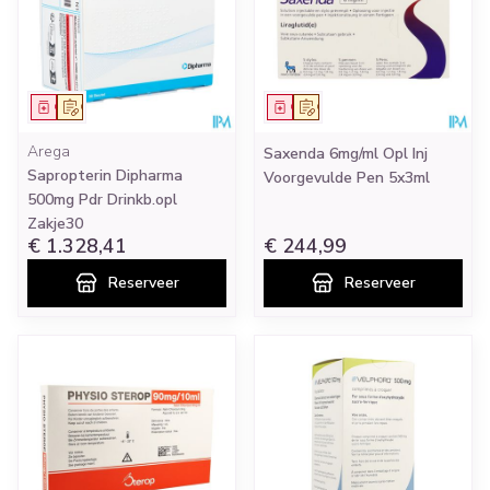
Geneesmiddel
Op voorschrift
Geneesmiddel
Op voorschrift
Arega
Saxenda 6mg/ml Opl Inj
Sapropterin Dipharma
Voorgevulde Pen 5x3ml
500mg Pdr Drinkb.opl
Zakje30
€ 1.328,41
€ 244,99
Reserveer
Reserveer