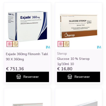
Geneesmiddel
Op voorschrift
Geneesmiddel
Op voorschrift
Sterop
Exjade 360mg Filmomh Tabl
Glucose 10 % Sterop
90 X 360mg
1g/10ml 10
€ 751,36
€ 16,80
Reserveer
Reserveer