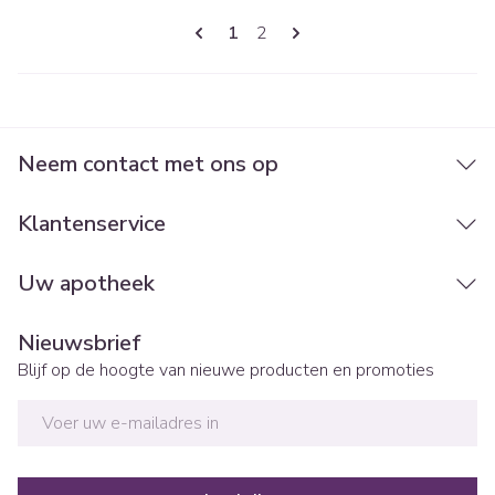
Pagina's
U lees momenteel pagina
Pagina
1
2
Neem contact met ons op
Klantenservice
Uw apotheek
Nieuwsbrief
Blijf op de hoogte van nieuwe producten en promoties
E-mail adres