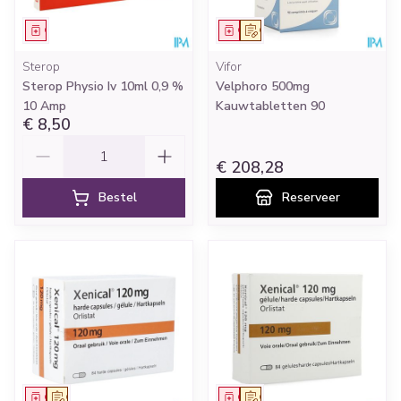
Geneesmiddel
Geneesmiddel
Op voorschrift
Sterop
Vifor
Sterop Physio Iv 10ml 0,9 %
Velphoro 500mg
10 Amp
Kauwtabletten 90
€ 8,50
Aantal
€ 208,28
Bestel
Reserveer
Geneesmiddel
Op voorschrift
Geneesmiddel
Op voorschrift