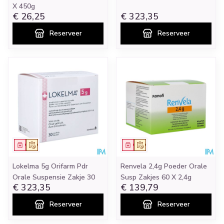
X 450g
€ 26,25
€ 323,35
Reserveer
Reserveer
Geneesmiddel
Op voorschrift
Geneesmiddel
Op voorschrift
Lokelma 5g Orifarm Pdr
Renvela 2,4g Poeder Orale
Orale Suspensie Zakje 30
Susp Zakjes 60 X 2,4g
€ 323,35
€ 139,79
Reserveer
Reserveer