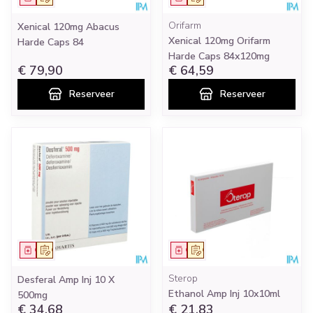
Orifarm
Xenical 120mg Abacus
Xenical 120mg Orifarm
Harde Caps 84
Harde Caps 84x120mg
€ 79,90
€ 64,59
Reserveer
Reserveer
Geneesmiddel
Op voorschrift
Geneesmiddel
Op voorschrift
Sterop
Desferal Amp Inj 10 X
Ethanol Amp Inj 10x10ml
500mg
€ 34,68
€ 21,83