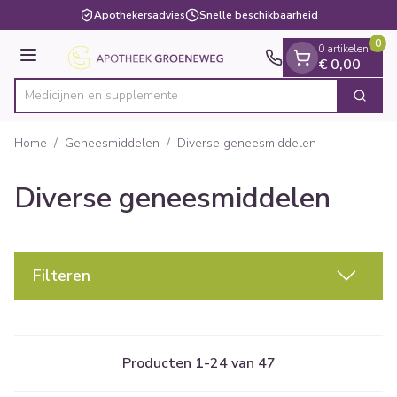
Dia 1 van 1
Ga naar de inhoud
Apothekersadvies
Snelle beschikbaarheid
0
0 artikelen
Menu
€ 0,00
Medici
Zoek
Product, merk, categorie...
Home
/
Geneesmiddelen
/
Diverse geneesmiddelen
Diverse geneesmiddelen
Filteren
Producten
1
-
24
van
47