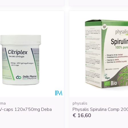
rma
physalis
x V-caps 120x750mg Deba
Physalis Spirulina Comp 20
€ 16,60