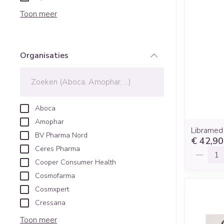
Blaren
Creme, gel en s
Aerosol access
Toon meer
Eelt
Zuurstof
Eksteroog - lik
Ademhalingsst
Toon meer
Organisaties
filter
Spieren en gew
Specifiek voor
Naalden en spu
Aboca
Lichaamsverzor
Spuiten
Amophar
Infecties
Libramed
Deodorant
Oplossing voor i
BV Pharma Nord
€ 42,90
Gezichtsverzorg
Naalden
Ceres Pharma
Aantal
Luizen
Cooper Consumer Health
Naalden voor in
Cosmofarma
pennaalden
Cosmxpert
Toon meer
Diagnostica
Cressana
Toon meer