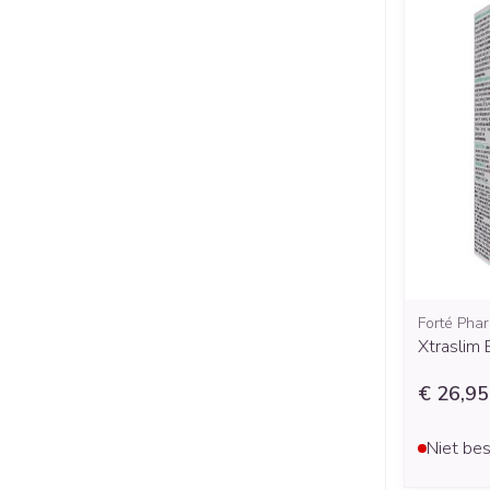
Forté Pha
Xtraslim
€ 26,95
Niet bes