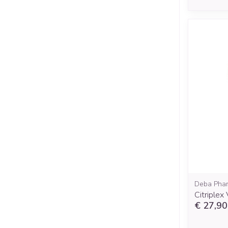
Deba Pha
Citriple
€ 27,90