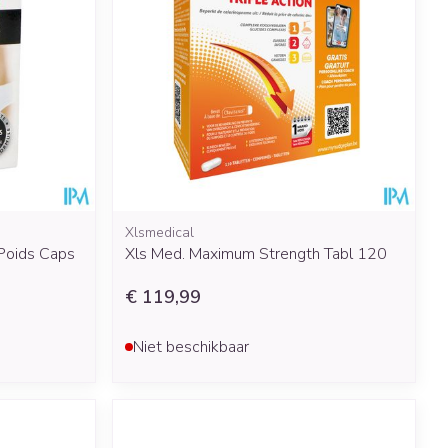
rende
Parfums en
geurproducten
Xlsmedical
Poids Caps
Xls Med. Maximum Strength Tabl 120
€ 119,99
CBD
Niet beschikbaar