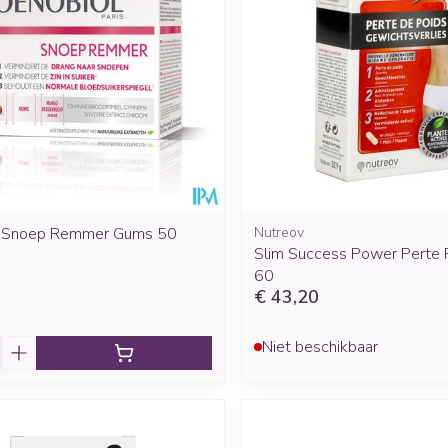
Mondmaskers
rging
Supplementen
Insectenwe
middelen
ssen
 geïrriteerde
l Snoep Remmer Gums 50
Nutreov
Slim Success Power Perte 
60
€ 43,20
Zelfbruiner
Scheren
Niet beschikbaar