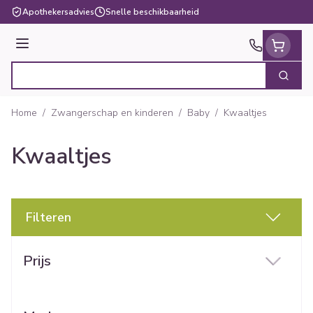
Ga naar de inhoud
Apothekersadvies
Snelle beschikbaarheid
Menu
Zoek
Product, merk, categorie...
Home
/
Zwangerschap en kinderen
/
Baby
/
Kwaaltjes
Kwaaltjes
Filteren
Doorgaan naar productlijst
Prijs
filter