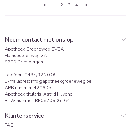
Pagina's
U lees momenteel pagina
Pagina
Pagina
Pagina
1
2
3
4
Neem contact met ons op
Apotheek Groeneweg BVBA
Hamsesteenweg 3A
9200
Grembergen
Telefoon:
0484/92.20.08
E-mailadres:
info@
apotheekgroeneweg.be
APB nummer:
420605
Apotheek titularis:
Astrid Huyghe
BTW nummer:
BE0670506164
Klantenservice
FAQ