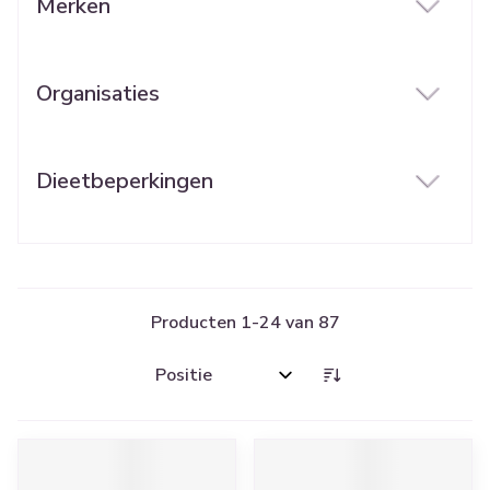
Merken
filter
Organisaties
filter
Dieetbeperkingen
filter
Producten
1
-
24
van
87
Sorteer op: