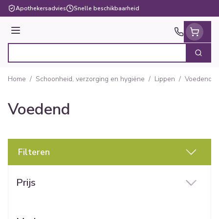
Ga naar de inhoud
Apothekersadvies
Snelle beschikbaarheid
Menu
Zoek
Product, merk, categorie...
Home
/
Schoonheid, verzorging en hygiëne
/
Lippen
/
Voedend
Voedend
Filteren
Doorgaan naar productlijst
Prijs
filter