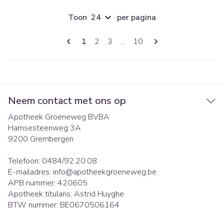
Toon
per pagina
Pagina's
U lees momenteel pagina
Pagina
Pagina
Pagina
1
2
3
...
10
Neem contact met ons op
Apotheek Groeneweg BVBA
Hamsesteenweg 3A
9200
Grembergen
Telefoon:
0484/92.20.08
E-mailadres:
info@
apotheekgroeneweg.be
APB nummer:
420605
Apotheek titularis:
Astrid Huyghe
BTW nummer:
BE0670506164