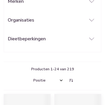
Merken
filter
Organisaties
filter
Dieetbeperkingen
filter
Producten
1
-
24
van
219
Sorteer op: