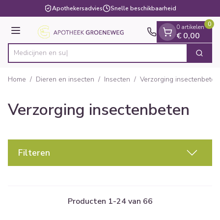
Dia 1 van 1
Ga naar de inhoud
Apothekersadvies
Snelle beschikbaarheid
0
0 artikelen
Menu
€ 0,00
Zoek
Product, merk, categorie...
Home
/
Dieren en insecten
/
Insecten
/
Verzorging insectenbeten
Verzorging insectenbeten
Filteren
Producten
1
-
24
van
66