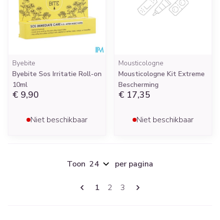
Byebite
Mousticologne
Byebite Sos Irritatie Roll-on
Mousticologne Kit Extreme
10ml
Bescherming
€ 9,90
€ 17,35
Niet beschikbaar
Niet beschikbaar
Toon
per pagina
Pagina's
U lees momenteel pagina
Pagina
Pagina
1
2
3