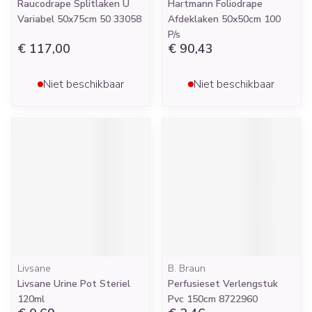
Raucodrape Splitlaken U
Hartmann Foliodrape
Variabel 50x75cm 50 33058
Afdeklaken 50x50cm 100
P/s
€ 117,00
€ 90,43
Niet beschikbaar
Niet beschikbaar
Livsane
B. Braun
Livsane Urine Pot Steriel
Perfusieset Verlengstuk
120ml
Pvc 150cm 8722960