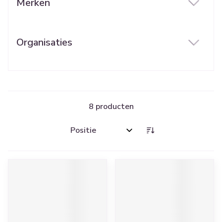
Merken
filter
Organisaties
filter
8
producten
Sorteer op: