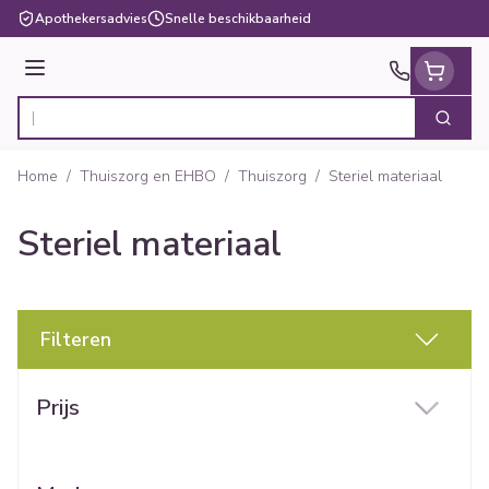
Ga naar de inhoud
Apothekersadvies
Snelle beschikbaarheid
Menu
Zoek
Product, merk, categorie...
Home
/
Thuiszorg en EHBO
/
Thuiszorg
/
Steriel materiaal
Steriel materiaal
Filteren
Doorgaan naar productlijst
Prijs
filter