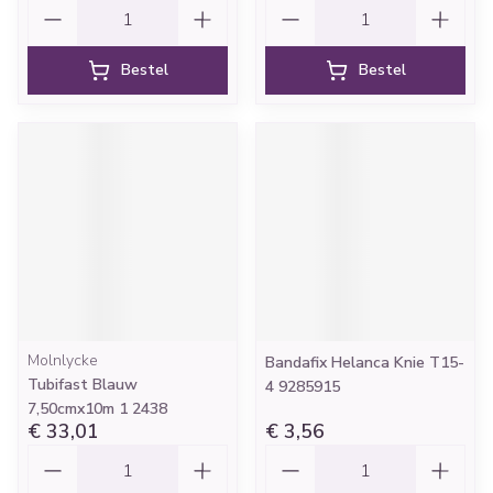
Aantal
Aantal
Bestel
Bestel
Molnlycke
Bandafix Helanca Knie T15-
Tubifast Blauw
4 9285915
7,50cmx10m 1 2438
€ 33,01
€ 3,56
Aantal
Aantal