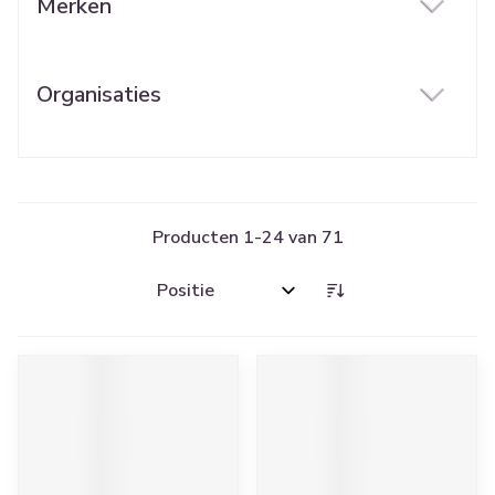
Merken
filter
Organisaties
filter
Producten
1
-
24
van
71
Sorteer op: