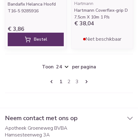
Hartmann
Bandafix Helanca Hoofd
Hartmann Coverflex-grip D
T16-5 9285916
7,5cm X 10m 1 P/s
€ 38,04
€ 3,86
Niet beschikbaar
Bestel
Toon
per pagina
Pagina's
U lees momenteel pagina
Pagina
Pagina
1
2
3
Neem contact met ons op
Apotheek Groeneweg BVBA
Hamsesteenweg 3A