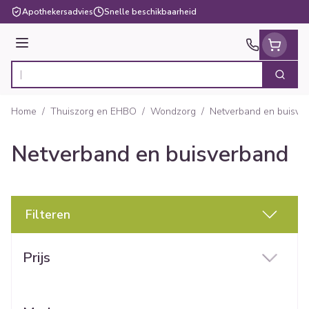
Ga naar de inhoud
Apothekersadvies
Snelle beschikbaarheid
Menu
Zoek
Product, merk, categorie...
Home
/
Thuiszorg en EHBO
/
Wondzorg
/
Netverband en buisve
Netverband en buisverband
Filteren
Doorgaan naar productlijst
Prijs
filter