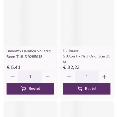
Hartmann
Bandafix Helanca Volledig
StÜlpa Fix Nr.3 Ong. 3cm 25
Been T18-5 9285918
M
€ 5,41
€ 32,23
Aantal
Aantal
Bestel
Bestel