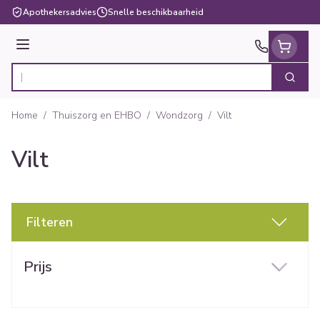
Ga naar de inhoud
Apothekersadvies
Snelle beschikbaarheid
Menu
Zoek
Product, merk, categorie...
Home
/
Thuiszorg en EHBO
/
Wondzorg
/
Vilt
Vilt
Filteren
Doorgaan naar productlijst
Prijs
filter