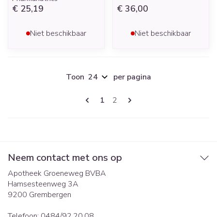
€ 25,19
€ 36,00
Niet beschikbaar
Niet beschikbaar
Toon
per pagina
Pagina's
U lees momenteel pagina
Pagina
1
2
Neem contact met ons op
Apotheek Groeneweg BVBA
Hamsesteenweg 3A
9200
Grembergen
Telefoon:
0484/92.20.08