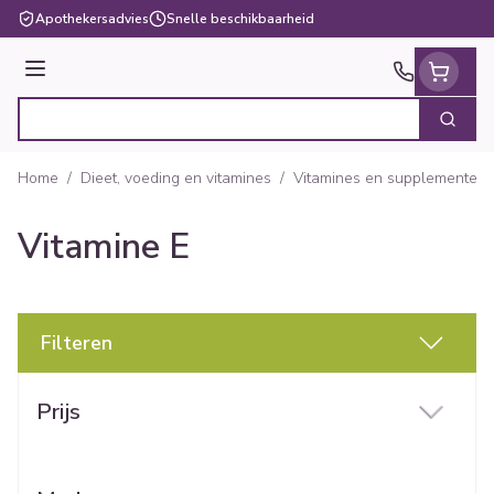
Ga naar de inhoud
Apothekersadvies
Snelle beschikbaarheid
Menu
Zoek
Product, merk, categorie...
Home
/
Dieet, voeding en vitamines
/
Vitamines en supplementen
Vitamine E
Filteren
Doorgaan naar productlijst
Prijs
filter