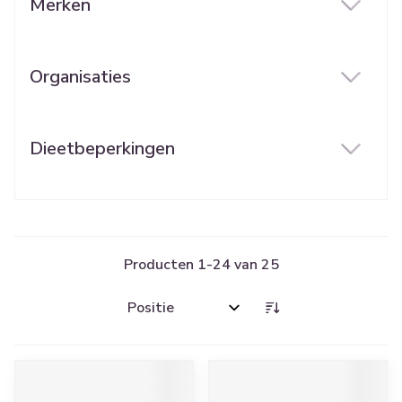
Merken
filter
Organisaties
filter
Dieetbeperkingen
filter
Producten
1
-
24
van
25
Sorteer op: