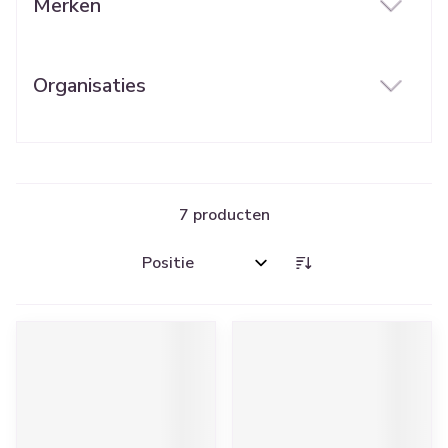
Merken
filter
Organisaties
filter
7
producten
Sorteer op: