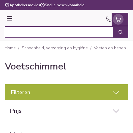
Ga naar de inhoud
Apothekersadvies
Snelle beschikbaarheid
Menu
Zoek
Product, merk, categorie...
Home
/
Schoonheid, verzorging en hygiëne
/
Voeten en benen
/
Voetschimmel
Filteren
Doorgaan naar productlijst
Prijs
filter