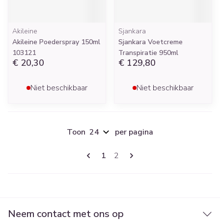
Akileine
Sjankara
Akileine Poederspray 150ml
Sjankara Voetcreme
103121
Transpiratie 950ml
€ 20,30
€ 129,80
Niet beschikbaar
Niet beschikbaar
Toon
per pagina
Pagina's
U lees momenteel pagina
Pagina
1
2
Neem contact met ons op