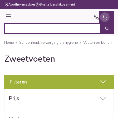
Ga naar de inhoud
Apothekersadvies
Snelle beschikbaarheid
Menu
Zoek
Product, merk, categorie...
Home
/
Schoonheid, verzorging en hygiëne
/
Voeten en benen
/
Zweetvoeten
Filteren
Doorgaan naar productlijst
Prijs
filter