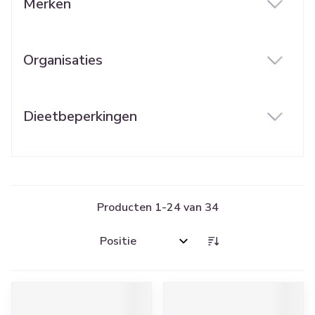
Merken
filter
Organisaties
filter
Dieetbeperkingen
filter
Producten
1
-
24
van
34
Sorteer op: