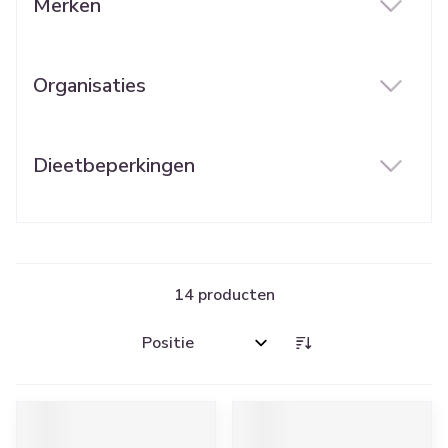
Merken
filter
Organisaties
filter
Dieetbeperkingen
filter
14
producten
Sorteer op: