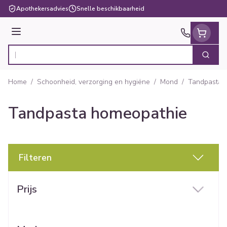
Ga naar de inhoud
Apothekersadvies
Snelle beschikbaarheid
Menu
Zoek
Product, merk, categorie...
Home
/
Schoonheid, verzorging en hygiëne
/
Mond
/
Tandpasta
Tandpasta homeopathie
Filteren
Doorgaan naar productlijst
Prijs
filter