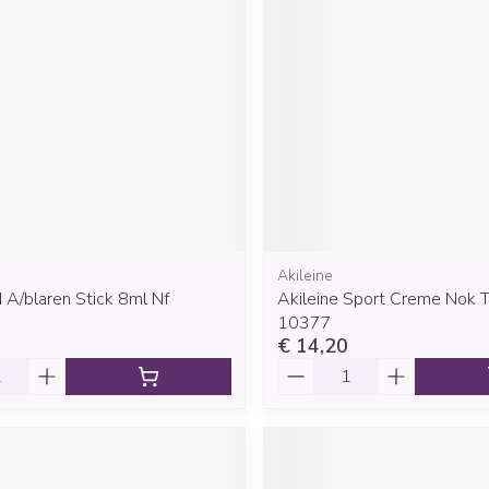
Mondmaskers
rging
Supplementen
Insectenwe
middelen
ssen
 geïrriteerde
Akileine
A/blaren Stick 8ml Nf
Akileine Sport Creme Nok 
Zelfbruiner
Scheren
10377
€ 14,20
Aantal