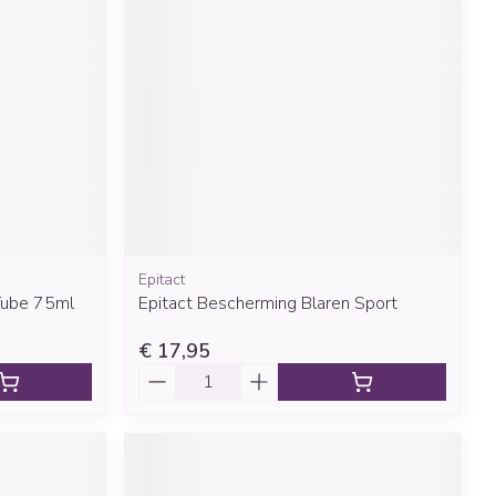
rende
Parfums en
geurproducten
Epitact
Tube 75ml
Epitact Bescherming Blaren Sport
CBD
€ 17,95
Aantal