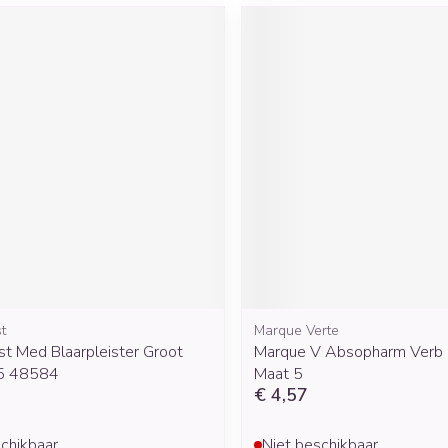
t
Marque Verte
t Med Blaarpleister Groot
Marque V Absopharm Verb 
 5 48584
Maat 5
€ 4,57
chikbaar
Niet beschikbaar