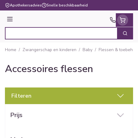
Ga naar de inhoud
Apothekersadvies
Snelle beschikbaarheid
Menu
Zoek
Product, merk, categorie...
Home
/
Zwangerschap en kinderen
/
Baby
/
Flessen & toebehor
Accessoires flessen
Filteren
Doorgaan naar productlijst
Prijs
filter