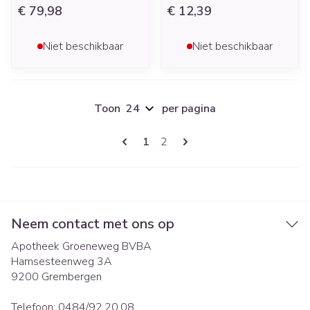
€ 79,98
€ 12,39
Niet beschikbaar
Niet beschikbaar
Toon
per pagina
Pagina's
U lees momenteel pagina
Pagina
1
2
Neem contact met ons op
Apotheek Groeneweg BVBA
Hamsesteenweg 3A
9200
Grembergen
Telefoon:
0484/92.20.08