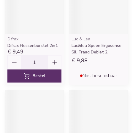
Difrax
Luc & Léa
Difrax Flessenborstel 2in1
Luc&lea Speen Ergosense
€ 9,49
Sil. Traag Debiet 2
Aantal
€ 9,88
Niet beschikbaar
Bestel