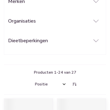
Merken
filter
Organisaties
filter
Dieetbeperkingen
filter
Producten
1
-
24
van
27
Sorteer op: