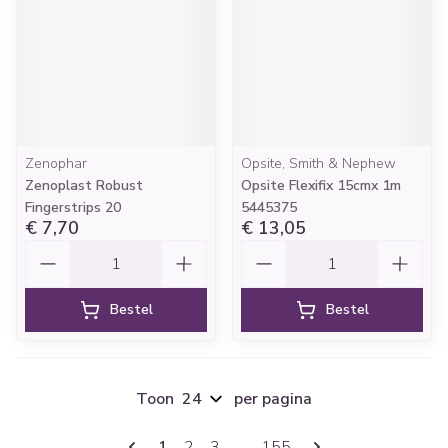
Zenophar
Opsite, Smith & Nephew
Zenoplast Robust
Opsite Flexifix 15cmx 1m
Fingerstrips 20
5445375
€ 7,70
€ 13,05
Aantal
Aantal
Bestel
Bestel
Toon
per pagina
Pagina's
U lees momenteel pagina
Pagina
Pagina
Pagina
1
2
3
...
155