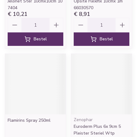
Jelonet Ster 10cmx10cm 10
Opsite Flexifix 10cmx 1m
7404
66030570
€ 10,21
€ 8,91
Aantal
Aantal
Bestel
Bestel
Zenophar
Flamirins Spray 250ml
Euroderm Plus 6x 9cm 5
Pleister Steriel Wtp