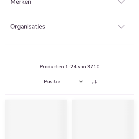
Merken
filter
Organisaties
filter
Producten
1
-
24
van
3710
Sorteer op: