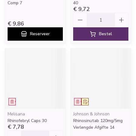
Comp 7
40
€ 9,72
Aantal
€ 9,86
Reserveer
Bestel
Geneesmiddel
Geneesmiddel
Op voorschrift
Melisana
Johnson & Johnson
Rhinofebryl Caps 30
Rhinosinutab 120mg/5mg
€ 7,78
Verlengde Afgifte 14
Aantal