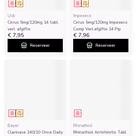
Geneesmiddel
Op voorschrift
Geneesmiddel
Op voorschrift
Ucb
Impexeco
Cirrus 5mg/120mg 14 tabl.
Cirrus 5mg/120mg Impexeco
verl. afgifte
Comp Verl.afgifte 14 Pip
€ 7,95
€ 7,96
Reserveer
Reserveer
Geneesmiddel
Op voorschrift
Geneesmiddel
Bayer
Rhinathiol
Clarinase 240/10 Once Daily
Rhinathiol Antirhinitis Tabl