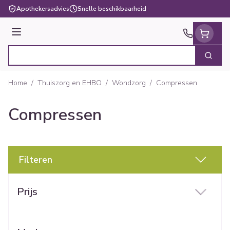
Ga naar de inhoud
Apothekersadvies
Snelle beschikbaarheid
Menu
Zoek
Product, merk, categorie...
Home
/
Thuiszorg en EHBO
/
Wondzorg
/
Compressen
Compressen
Filteren
Doorgaan naar productlijst
Prijs
filter