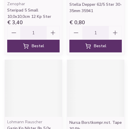
Zenophar
Stella Depper 62/5 Ster 30-
Steripad 5 Small
35mm 35941
10,0x10,0cm 12 Kp Ster
€ 3,40
€ 0,80
Aantal
Aantal
Bestel
Bestel
Lohmann Rauscher
Nursa Borstkompr.nst. Tape
Gazin Kp N/ster 8p 5,0x
30 P/s