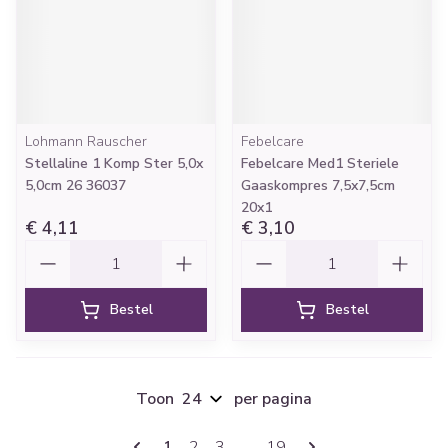
Lohmann Rauscher
Febelcare
Stellaline 1 Komp Ster 5,0x
Febelcare Med1 Steriele
5,0cm 26 36037
Gaaskompres 7,5x7,5cm
20x1
€ 4,11
€ 3,10
Aantal
Aantal
Bestel
Bestel
Toon
per pagina
Pagina's
U lees momenteel pagina
Pagina
Pagina
Pagina
1
2
3
...
19