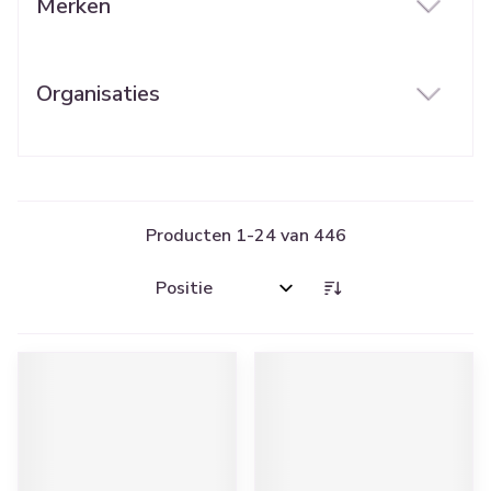
Merken
filter
Organisaties
filter
Producten
1
-
24
van
446
Sorteer op: