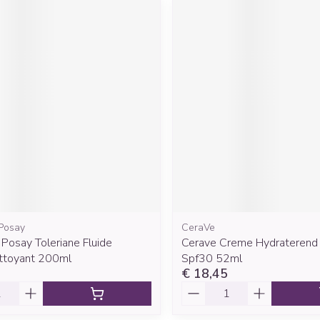
Posay
CeraVe
Posay Toleriane Fluide
Cerave Creme Hydraterend 
ttoyant 200ml
Spf30 52ml
€ 18,45
Aantal