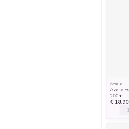
Avene
Avene Es
200ml
€ 18,90
Aantal