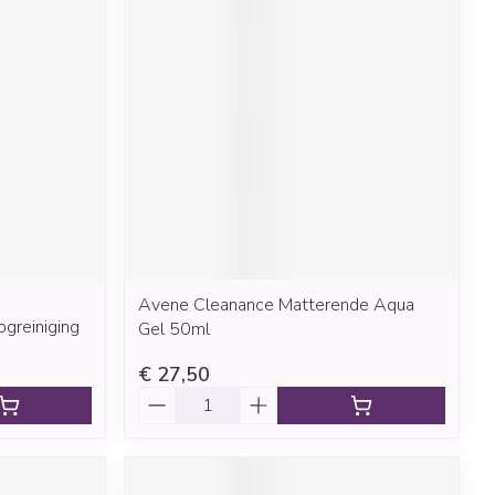
rende
Parfums en
geurproducten
Avene Cleanance Matterende Aqua
CBD
greiniging
Gel 50ml
€ 27,50
Aantal