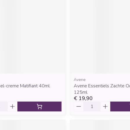
Mondmaskers
rging
Supplementen
Insectenwe
middelen
ssen
 geïrriteerde
Avene
Zelfbruiner
Scheren
el-creme Matifiant 40ml
Avene Essentiels Zachte Oo
125ml
€ 19,90
Aantal