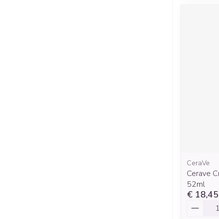
CeraVe
Cerave C
52ml
€ 18,45
Aantal