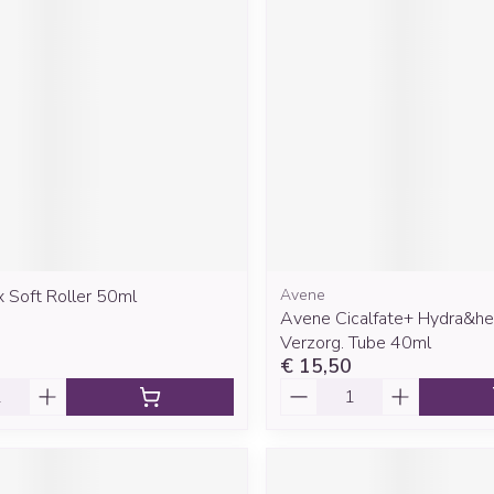
x Soft Roller 50ml
Avene
Avene Cicalfate+ Hydra&her
Verzorg. Tube 40ml
€ 15,50
Aantal