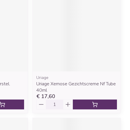
Uriage
stel.
Uriage Xemose Gezichtscreme Nf Tube
40ml
€ 17,60
Aantal