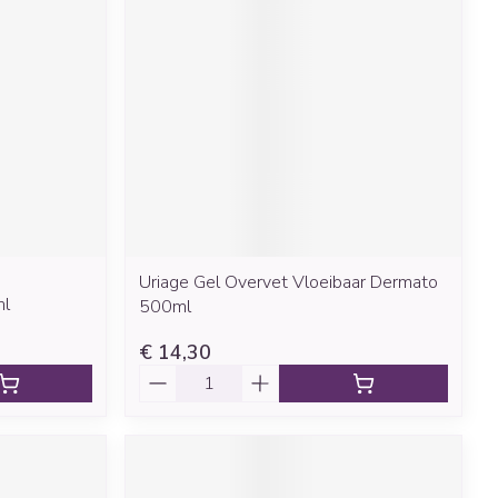
rende
Parfums en
geurproducten
Uriage Gel Overvet Vloeibaar Dermato
ml
500ml
CBD
€ 14,30
Aantal