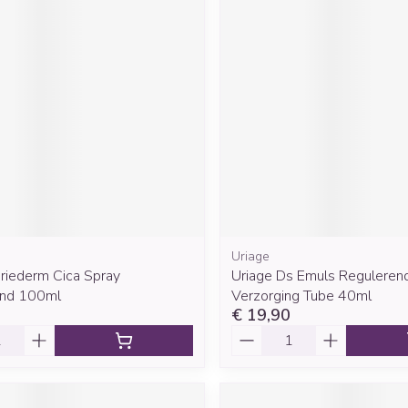
Uriage
riederm Cica Spray
Uriage Ds Emuls Reguleren
end 100ml
Verzorging Tube 40ml
€ 19,90
Aantal