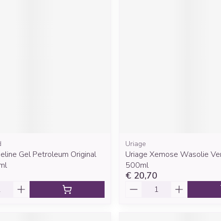
d
Uriage
line Gel Petroleum Original
Uriage Xemose Wasolie Ve
ml
500ml
€ 20,70
Aantal