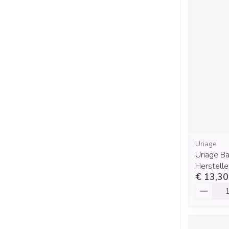
Uriage
Uriage Ba
Herstell
€ 13,30
Aantal