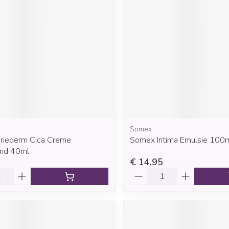
Mondmaskers
rging
Supplementen
Insectenwe
middelen
ssen
 geïrriteerde
Somex
ariederm Cica Creme
Somex Intima Emulsie 100
Zelfbruiner
Scheren
end 40ml
€ 14,95
Aantal