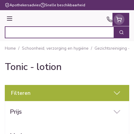
Ga naar de inhoud
Apothekersadvies
Snelle beschikbaarheid
Menu
Zoek
Product, merk, categorie...
Home
/
Schoonheid, verzorging en hygiëne
/
Gezichtsreiniging - 
Tonic - lotion
Filteren
Doorgaan naar productlijst
Prijs
filter