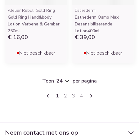
Atelier Rebul, Gold Ring
Esthederm
Gold Ring Hand&body
Esthederm Osmo Maxi
Lotion Verbena & Gember
Desensibiliserende
250ml
Lotion400ml
€ 16,00
€ 39,00
Niet beschikbaar
Niet beschikbaar
Toon
per pagina
Pagina's
U lees momenteel pagina
Pagina
Pagina
Pagina
1
2
3
4
Neem contact met ons op