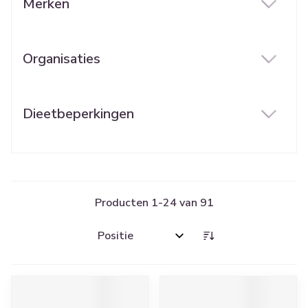
Merken
filter
Organisaties
filter
Dieetbeperkingen
filter
Producten
1
-
24
van
91
Sorteer op: