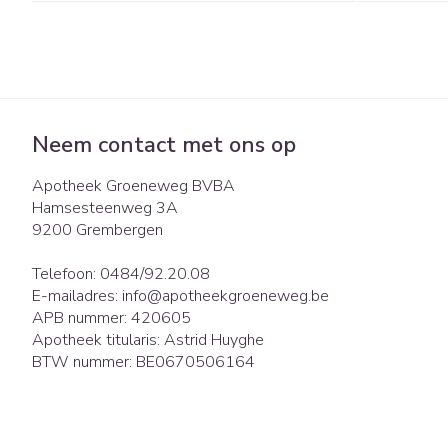
Eelt
Zuurstof
Eksteroog - lik
Ademhalingsst
Toon meer
Spieren en gew
Neem contact met ons op
Specifiek voor
Naalden en spu
Apotheek Groeneweg BVBA
Lichaamsverzor
Spuiten
Hamsesteenweg 3A
Infecties
9200
Grembergen
Deodorant
Oplossing voor i
Gezichtsverzorg
Naalden
Telefoon:
0484/92.20.08
Luizen
E-mailadres:
info@
apotheekgroeneweg.be
Naalden voor in
APB nummer:
420605
pennaalden
Apotheek titularis:
Astrid Huyghe
Toon meer
Diagnostica
BTW nummer:
BE0670506164
Haar