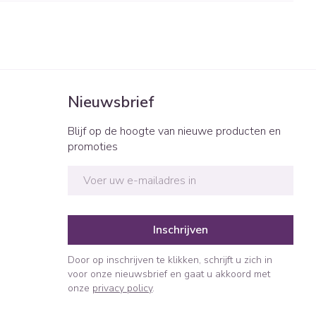
Bed
ng zon
Doorliggen - decubitis
ie
Urinewegen
Toon meer
id, spanning
Stoppen met roken
Nieuwsbrief
t en intieme
n Orthopedie
Gezichtsreiniging -
Instrumenten
sche
ontschminken
Blijf op de hoogte van nieuwe producten en
promoties
 anticonceptie
Reinigingsmelk, - crème, -
Anti tumor middelen
olie en gel
E-mail adres
jn
Tonic - lotion
orging
Anesthesie
Micellair water
Inschrijven
t
Specifiek voor de ogen
ie
Diverse geneesmiddelen
Door op inschrijven te klikken, schrijft u zich in
Toon meer
voor onze nieuwsbrief en gaat u akkoord met
onze
privacy policy
.