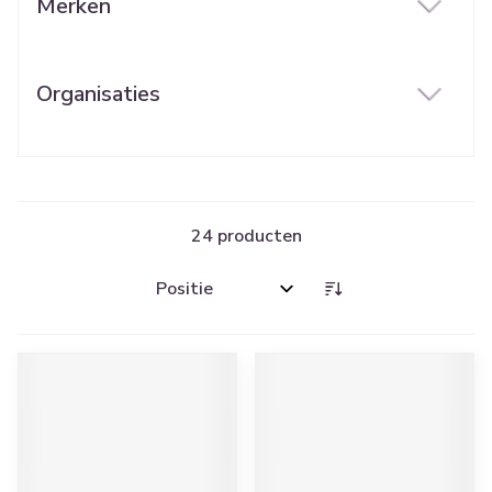
Merken
filter
Organisaties
filter
24
producten
Sorteer op: