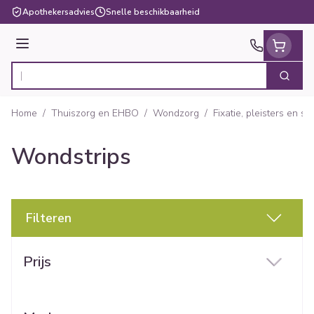
Ga naar de inhoud
Apothekersadvies
Snelle beschikbaarheid
Menu
Zoek
Product, merk, categorie...
Home
/
Thuiszorg en EHBO
/
Wondzorg
/
Fixatie, pleisters en sp
Wondstrips
Filteren
Doorgaan naar productlijst
Prijs
filter