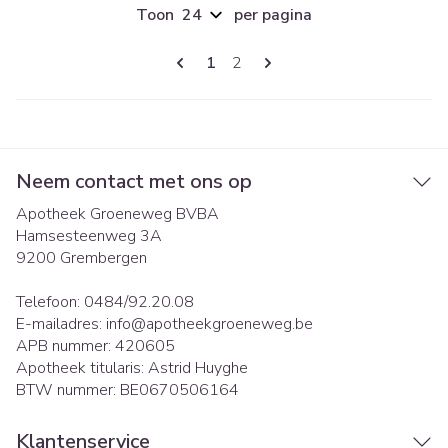
Toon
per pagina
Pagina's
U lees momenteel pagina
Pagina
1
2
Neem contact met ons op
Apotheek Groeneweg BVBA
Hamsesteenweg 3A
9200
Grembergen
Telefoon:
0484/92.20.08
E-mailadres:
info@
apotheekgroeneweg.be
APB nummer:
420605
Apotheek titularis:
Astrid Huyghe
BTW nummer:
BE0670506164
Klantenservice