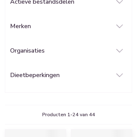
Actieve bestandsdelen
filter
Merken
filter
Organisaties
filter
Dieetbeperkingen
filter
Producten
1
-
24
van
44