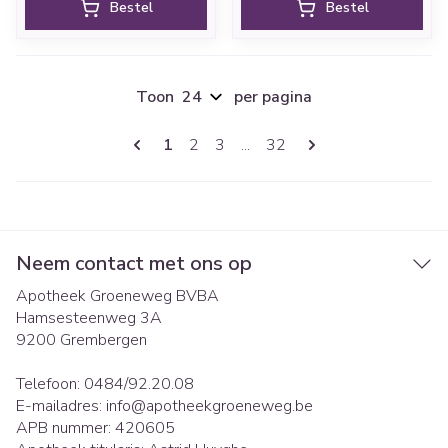
Bestel
Bestel
Toon
per pagina
Pagina's
U lees momenteel pagina
Pagina
Pagina
Pagina
1
2
3
...
32
Neem contact met ons op
Apotheek Groeneweg BVBA
Hamsesteenweg 3A
9200
Grembergen
Telefoon:
0484/92.20.08
E-mailadres:
info@
apotheekgroeneweg.be
APB nummer:
420605