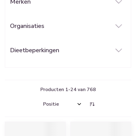
Merken
filter
Organisaties
filter
Dieetbeperkingen
filter
Producten
1
-
24
van
768
Sorteer op: