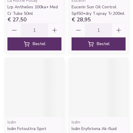
La Roche Posay
Eucerin
Lrp Anthelios 100ka+ Med
Eucerin Sun Oil Control
Cr Tube 50ml
Spf50+dry T.spray Tr.200ml
€ 27,50
€ 28,95
Aantal
Aantal
Bestel
Bestel
Isdin
Isdin
Isdin Fotoultra Spot
Isdin Eryfotona Ak-fluid