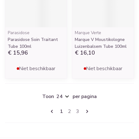
Parasidose
Marque Verte
Parasidose Soin Traitant
Marque V Moustikologne
Tube 100ml
Luizenbalsem Tube 100ml
€ 15,96
€ 16,10
Niet beschikbaar
Niet beschikbaar
Toon
per pagina
Pagina's
U lees momenteel pagina
Pagina
Pagina
1
2
3