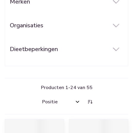
Merken
filter
Organisaties
filter
Dieetbeperkingen
filter
Producten
1
-
24
van
55
Sorteer op: