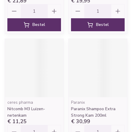
€ 21,89
€ 19,95
Aantal
Aantal
Bestel
Bestel
ceres pharma
Paranix
Nitcomb M3 Luizen-
Paranix Shampoo Extra
netenkam
Strong Kam 200ml
€ 11,25
€ 30,99
Aantal
Aantal