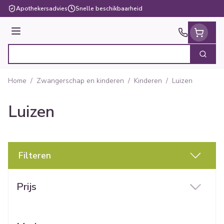
Ga naar de inhoud
Apothekersadvies
Snelle beschikbaarheid
Menu
Zoek
Product, merk, categorie...
Home
/
Zwangerschap en kinderen
/
Kinderen
/
Luizen
Luizen
Filteren
Doorgaan naar productlijst
Prijs
filter