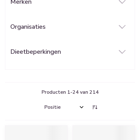
Merken
filter
Organisaties
filter
Dieetbeperkingen
filter
Producten
1
-
24
van
214
Sorteer op: