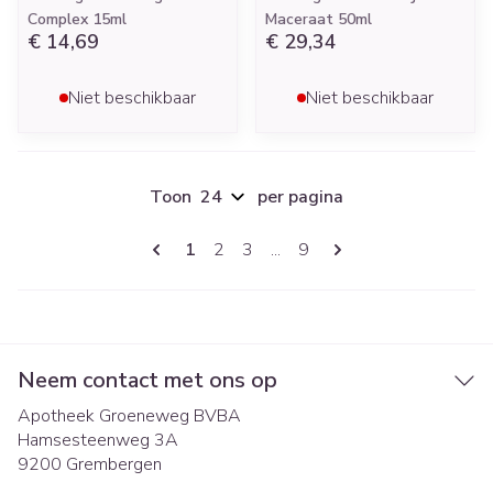
Complex 15ml
Maceraat 50ml
€ 14,69
€ 29,34
Niet beschikbaar
Niet beschikbaar
Toon
per pagina
Pagina's
U lees momenteel pagina
Pagina
Pagina
Pagina
1
2
3
...
9
Neem contact met ons op
Apotheek Groeneweg BVBA
Hamsesteenweg 3A
9200
Grembergen