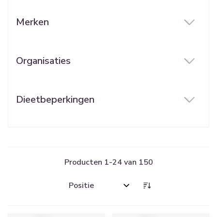
Merken
filter
Organisaties
filter
Dieetbeperkingen
filter
Producten
1
-
24
van
150
Sorteer op: