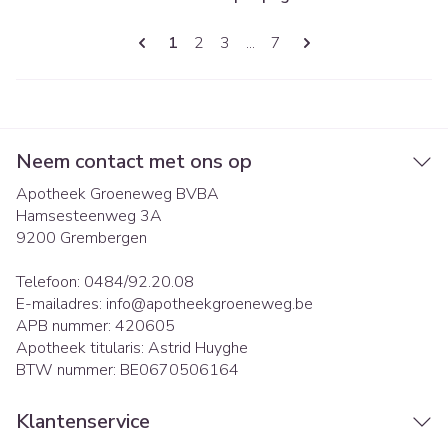
Pagina's
U lees momenteel pagina
Pagina
Pagina
Pagina
1
2
3
...
7
Neem contact met ons op
Apotheek Groeneweg BVBA
Hamsesteenweg 3A
9200
Grembergen
Telefoon:
0484/92.20.08
E-mailadres:
info@
apotheekgroeneweg.be
APB nummer:
420605
Apotheek titularis:
Astrid Huyghe
BTW nummer:
BE0670506164
Klantenservice