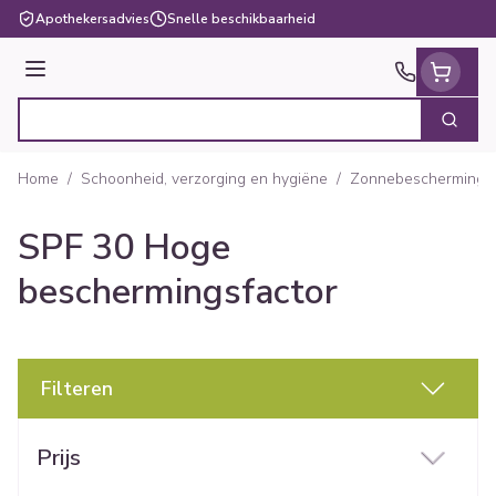
Ga naar de inhoud
Apothekersadvies
Snelle beschikbaarheid
Menu
Zoek
Product, merk, categorie...
Home
/
Schoonheid, verzorging en hygiëne
/
Zonnebescherming
SPF 30 Hoge
beschermingsfactor
Filteren
Doorgaan naar productlijst
Prijs
filter